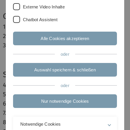
Externe Video Inhalte
Comfort
Chatbot Assistent
1.
Akzent Hotel Roter Löwe
2.
Comfor Hotel Appartement
Alle Cookies akzeptieren
3.
Hotel "Schiefes Haus"
oder
Auswahl speichern & schließen
Standard
4.
Hotel am Rathaus
oder
5.
Hotel Goldenes Rad
Nur notwendige Cookies
6.
Hotel zum Bäumle
7.
InterCity Hotel
8.
Ibis Hotel
Notwendige Cookies