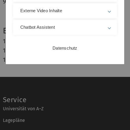
9.
Stadt- und Tagungshotel Stern
Externe Video Inhalte
Chatbot Assistent
Economy
10.
B & B Hotel Ulm
Datenschutz
11.
Ibis Budget Ulm City
12.
The Brickstone Hostel
Service
Universität von A–Z
Lagepläne