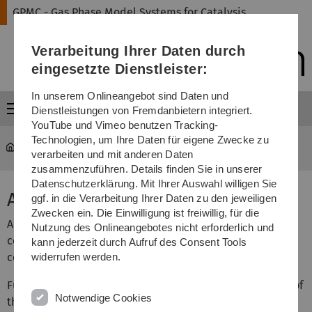
Direkt
Direkt
Direkt
Direkt
Direkt
GPMC - Gas Phase Model Systems for Catalysis
zur
zum
zum
zur
zur
Hauptnavigation
Inhalt
Funktionsmenü
Fußleiste
Suche
Verarbeitung Ihrer Daten durch
(Sprache,
Drucken,
eingesetzte Dienstleister:
Social
Media)
In unserem Onlineangebot sind Daten und
Menü
Dienstleistungen von Fremdanbietern integriert.
YouTube und Vimeo benutzen Tracking-
Technologien, um Ihre Daten für eigene Zwecke zu
GPMC
...
Accomodation
verarbeiten und mit anderen Daten
zusammenzuführen. Details finden Sie in unserer
Datenschutzerklärung. Mit Ihrer Auswahl willigen Sie
Accomodation
ggf. in die Verarbeitung Ihrer Daten zu den jeweiligen
Zwecken ein. Die Einwilligung ist freiwillig, für die
All suggested hotels (see below) are located in the city
Nutzung des Onlineangebotes nicht erforderlich und
center of Ulm and are in walking distance of the
kann jederzeit durch Aufruf des Consent Tools
conference venue.
widerrufen werden.
Further information can also be found on the homepage of
Notwendige Cookies
the
tourist information Ulm
.