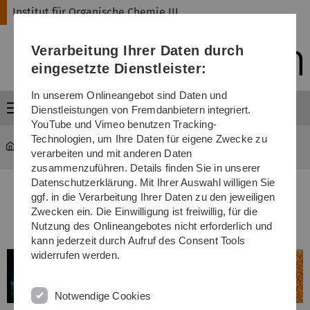
Direkt
Direkt
Direkt
Direkt
Direkt
Institut für Organische Chemie III
zur
zum
zum
zur
zur
Hauptnavigation
Inhalt
Funktionsmenü
Fußleiste
Suche
Verarbeitung Ihrer Daten durch
(Sprache,
Drucken,
eingesetzte Dienstleister:
Social
Media)
In unserem Onlineangebot sind Daten und
Menü
Dienstleistungen von Fremdanbietern integriert.
YouTube und Vimeo benutzen Tracking-
Technologien, um Ihre Daten für eigene Zwecke zu
Institut für Organische Chemie III
verarbeiten und mit anderen Daten
zusammenzuführen. Details finden Sie in unserer
Datenschutzerklärung. Mit Ihrer Auswahl willigen Sie
ggf. in die Verarbeitung Ihrer Daten zu den jeweiligen
Welcome to the Institute of Organic
Zwecken ein. Die Einwilligung ist freiwillig, für die
Nutzung des Onlineangebotes nicht erforderlich und
Chemistry III!
kann jederzeit durch Aufruf des Consent Tools
widerrufen werden.
Notwendige Cookies