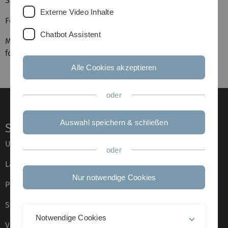
Soft Matter I - Colloid Chemistry
Externe Video Inhalte
For details please see the corresponding
Moodle courses
.
Chatbot Assistent
More information about the activities in our institute are
found
here
.
Alle Cookies akzeptieren
oder
Auswahl speichern & schließen
Service
Universität von A–Z
oder
Lagepläne
Nur notwendige Cookies
Presse
Stellenangebote
Notwendige Cookies
Veranstaltungskalender