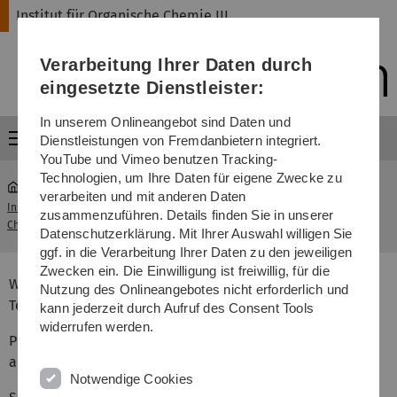
Direkt
Direkt
Direkt
Direkt
Direkt
Institut für Organische Chemie III
zur
zum
zum
zur
zur
Hauptnavigation
Inhalt
Funktionsmenü
Fußleiste
Suche
Verarbeitung Ihrer Daten durch
(Sprache,
Drucken,
eingesetzte Dienstleister:
Social
Media)
In unserem Onlineangebot sind Daten und
Menü
Dienstleistungen von Fremdanbietern integriert.
YouTube und Vimeo benutzen Tracking-
Technologien, um Ihre Daten für eigene Zwecke zu
verarbeiten und mit anderen Daten
Institut für Organische
Master Energy Science and
zusammenzuführen. Details finden Sie in unserer
...
Chemie III
Technology
Datenschutzerklärung. Mit Ihrer Auswahl willigen Sie
ggf. in die Verarbeitung Ihrer Daten zu den jeweiligen
Zwecken ein. Die Einwilligung ist freiwillig, für die
Within the Master Program "Energy Science and
Nutzung des Onlineangebotes nicht erforderlich und
Technology" we offer the following lectures:
kann jederzeit durch Aufruf des Consent Tools
widerrufen werden.
Polymeric Materials - Macromolecular Materials in Nano-
and Micro-Systems
Notwendige Cookies