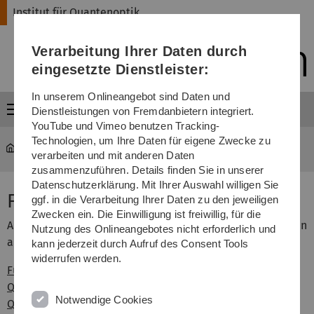
Direkt
Direkt
Direkt
Direkt
Direkt
Institut für Quantenoptik
zur
zum
zum
zur
zur
Hauptnavigation
Inhalt
Funktionsmenü
Fußleiste
Suche
Verarbeitung Ihrer Daten durch
(Sprache,
Drucken,
eingesetzte Dienstleister:
Social
Media)
In unserem Onlineangebot sind Daten und
Menü
Dienstleistungen von Fremdanbietern integriert.
YouTube und Vimeo benutzen Tracking-
Technologien, um Ihre Daten für eigene Zwecke zu
Institut für Quantenoptik
...
Forschung
verarbeiten und mit anderen Daten
zusammenzuführen. Details finden Sie in unserer
Datenschutzerklärung. Mit Ihrer Auswahl willigen Sie
Forschung AG Prof. Jelezko
ggf. in die Verarbeitung Ihrer Daten zu den jeweiligen
Zwecken ein. Die Einwilligung ist freiwillig, für die
Auf den folgenden Seiten finden Sie die Forschungsthemen
Nutzung des Onlineangebotes nicht erforderlich und
aus der Arbeitsgruppe von Prof. Jelezko:
kann jederzeit durch Aufruf des Consent Tools
widerrufen werden.
Fundamental Solid State Quantum Physics
Quantum technologies and hybrid quantum systems
Notwendige Cookies
Quantum metrology, atomic sensing and novel imaging