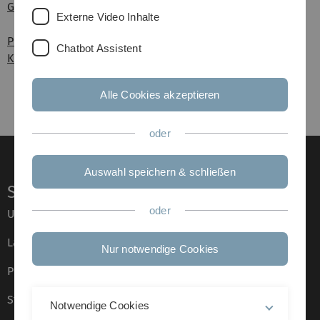
Growth of Single Crystalline Diamond and Surface Control
Externe Video Inhalte
Projekte
Chatbot Assistent
Kooperationen
Alle Cookies akzeptieren
oder
Auswahl speichern & schließen
Service
oder
Universität von A–Z
Lagepläne
Nur notwendige Cookies
Presse
Stellenangebote
Notwendige Cookies