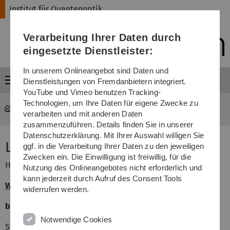
Direkt
Direkt
Direkt
Direkt
Direkt
Institut für Quantenoptik
zur
zum
zum
zur
zur
Hauptnavigation
Inhalt
Funktionsmenü
Fußleiste
Suche
Verarbeitung Ihrer Daten durch
(Sprache,
Drucken,
eingesetzte Dienstleister:
Social
Media)
In unserem Onlineangebot sind Daten und
Menü
Dienstleistungen von Fremdanbietern integriert.
YouTube und Vimeo benutzen Tracking-
Technologien, um Ihre Daten für eigene Zwecke zu
Institut für Quantenoptik
...
Lageplan
verarbeiten und mit anderen Daten
zusammenzuführen. Details finden Sie in unserer
Datenschutzerklärung. Mit Ihrer Auswahl willigen Sie
Lageplan und Anfahrt
ggf. in die Verarbeitung Ihrer Daten zu den jeweiligen
Zwecken ein. Die Einwilligung ist freiwillig, für die
Hinweise zur Anfahrt
Nutzung des Onlineangebotes nicht erforderlich und
kann jederzeit durch Aufruf des Consent Tools
Wegbeschreibung Lageplan
widerrufen werden.
bei Ankunft mit der Bahn
Notwendige Cookies
Straßenbahn Linie 2 (gegenüber Haupteingang Bahnhof),