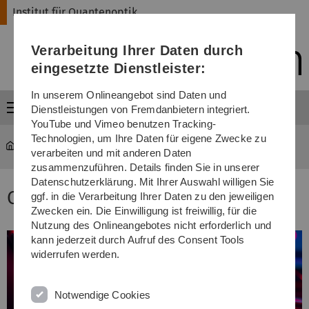
Direkt
Direkt
Direkt
Direkt
Direkt
Institut für Quantenoptik
zur
zum
zum
zur
zur
Hauptnavigation
Inhalt
Funktionsmenü
Fußleiste
Suche
Verarbeitung Ihrer Daten durch
(Sprache,
Drucken,
eingesetzte Dienstleister:
Social
Media)
In unserem Onlineangebot sind Daten und
Menü
Dienstleistungen von Fremdanbietern integriert.
YouTube und Vimeo benutzen Tracking-
Technologien, um Ihre Daten für eigene Zwecke zu
Institut für Quantenoptik
...
Quantum Control
verarbeiten und mit anderen Daten
zusammenzuführen. Details finden Sie in unserer
Datenschutzerklärung. Mit Ihrer Auswahl willigen Sie
Quantum Control
ggf. in die Verarbeitung Ihrer Daten zu den jeweiligen
Zwecken ein. Die Einwilligung ist freiwillig, für die
Nutzung des Onlineangebotes nicht erforderlich und
kann jederzeit durch Aufruf des Consent Tools
widerrufen werden.
Notwendige Cookies