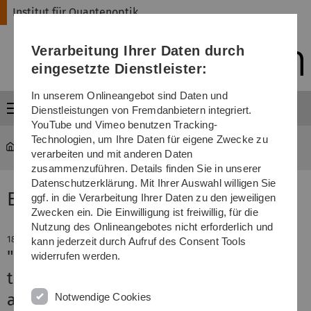
Direkt
Direkt
Direkt
Direkt
Direkt
Institut für Quantenoptik
zur
zum
zum
zur
zur
Hauptnavigation
Inhalt
Funktionsmenü
Fußleiste
Suche
Verarbeitung Ihrer Daten durch
(Sprache,
Drucken,
eingesetzte Dienstleister:
Social
Media)
In unserem Onlineangebot sind Daten und
Menü
Dienstleistungen von Fremdanbietern integriert.
YouTube und Vimeo benutzen Tracking-
Technologien, um Ihre Daten für eigene Zwecke zu
Institut für Quantenoptik
...
EU-Projekt DIAMANT
verarbeiten und mit anderen Daten
zusammenzuführen. Details finden Sie in unserer
Datenschutzerklärung. Mit Ihrer Auswahl willigen Sie
EU-Projekt DIAMANT - Aktuelles
ggf. in die Verarbeitung Ihrer Daten zu den jeweiligen
Zwecken ein. Die Einwilligung ist freiwillig, für die
Nutzung des Onlineangebotes nicht erforderlich und
18. März 2014
kann jederzeit durch Aufruf des Consent Tools
"Arrays of open, independently
widerrufen werden.
tunable microcavities"
arXiv:1309.0023 [quant-ph]
Notwendige Cookies