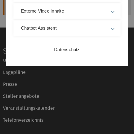
veröffentlicht am: 18. März 2014
Externe Video Inhalte
Chatbot Assistent
Service
Datenschutz
Universität von A–Z
Lagepläne
Presse
Stellenangebote
Veranstaltungskalender
Telefonverzeichnis