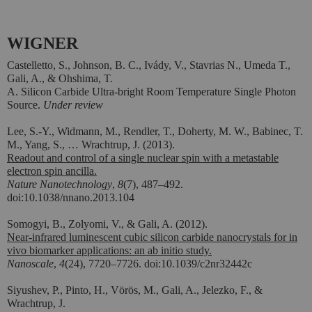
WIGNER
Castelletto, S., Johnson, B. C., Ivády, V., Stavrias N., Umeda T.,
Gali, A., & Ohshima, T.
A. Silicon Carbide Ultra-bright Room Temperature Single Photon
Source.
Under review
Lee, S.-Y., Widmann, M., Rendler, T., Doherty, M. W., Babinec, T.
M., Yang, S., … Wrachtrup, J. (2013).
Readout and control of a single nuclear spin with a metastable
electron spin ancilla.
Nature Nanotechnology
,
8
(7), 487–492.
doi:10.1038/nnano.2013.104
Somogyi, B., Zolyomi, V., & Gali, A. (2012).
Near-infrared luminescent cubic silicon carbide nanocrystals for in
vivo biomarker applications: an ab initio study.
Nanoscale
,
4
(24), 7720–7726. doi:10.1039/c2nr32442c
Siyushev, P., Pinto, H., Vörös, M., Gali, A., Jelezko, F., &
Wrachtrup, J.