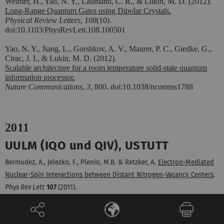
Weimer, H., Yao, N. Y., Laumann, C. R., & Lukin, M. D. (2012).
Long-Range Quantum Gates using Dipolar Crystals.
Physical Review Letters
,
108
(10).
doi:10.1103/PhysRevLett.108.100501
Yao, N. Y., Jiang, L., Gorshkov, A. V., Maurer, P. C., Giedke, G.,
Cirac, J. I., & Lukin, M. D. (2012).
Scalable architecture for a room temperature solid-state quantum
information processor.
Nature Communications
,
3
, 800. doi:10.1038/ncomms1788
2011
UULM (IQO und QIV), USTUTT
Bermudez, A., Jelezko, F., Plenio, M.B. & Retzker, A.
Electron-Mediated
Nuclear-Spin Interactions between Distant Nitrogen-Vacancy Centers
.
Phys Rev Lett
107
(2011).
Marseglia, L.
, et al.
Nanofabricated solid immersion lenses registered
to single emitters in diamond
(vol 98, 133107, 2011).
Appl Phys Lett
98