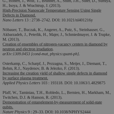
G., Honert, J., Wolf, T., Brunner, A., Shim, J.H., Suter, D., Sumiya,
H., Isoya, J. & Wrachtrup, J. (2013).
High-Precision Nanoscale Temperature Sensing Using Single
Defects in Diamond.
Nano Letters
13 : 2738–2742. DOI: 10.1021/nl401216y
Nöbauer, T., Buczak, K., Angerer, A., Putz, S., Steinhauser, G.,
Akbarzadeh, J., Peterlik, H., Majer, J., Schmiedmayer, J. & Trupke,
M. (2013).
Creation of ensembles of nitrogen-vacancy centers in diamond by
neutron and electron irradiation
.
arXiv:1309.0453 [cond-mat, physics:quant-ph]
.
Osterkamp, C., Scharpf, J., Pezzagna, S., Meijer, J., Diemant, T.,
Behm, R.J., Naydenov, B. & Jelezko, F. (2013).
Increasing the creation yield of shallow single defects in diamond
by surface plasma treatment.
Applied Physics Letters
103 : 193118. DOI: 10.1063/1.4829875
Pfaff, W., Taminiau, T.H., Robledo, L., Bernien, H., Markham, M.,
Twitchen, D.J. & Hanson, R. (2013).
Demonstration of entanglement-by-measurement of solid-state
qubits.
Nature Physics
9 : 29–33. DOI: 10.1038/NPHYS2444