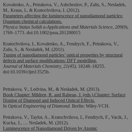
Kovalenko, A., Petrakova, V., Ashcheulov, P., Zalis, S., Nesladek,
M., Kraus, I., & Kratochvilova, I. (2012).
Parameters affecting the luminescence of nanodiamond particles:
Quantum chemical calculations.
Physica Status Solidi a-Applications and Materials Science
,
209
(9),
1769–1773. doi:10.1002/pssa.201200015
Kratochvilova, I., Kovalenko, A., Fendrych, F., Petrakova, V.,
Zalis, S., & Nesladek, M. (2011).
Tuning of nanodiamond particles’ optical properties by structural
defects and surface modifications: DFT modelling.
Journal of Materials Chemistry, 21(45)
, 18248
–18255.
doi:10.1039/cljm13525b.
Petrakova, V., Ledvina, M., & Nesladek, M. (2013).
Book Chapter: Mildren, R. and Rabeau, J. (eds.).Chapter: Surface
Doping of Diamond and Induced Optical Effects.
In
Optical Engineering of Diamond
. Berlin: Wiley-VCH.
Petrakova, V., Taylor, A., Kratochvilova, I., Fendrych, F., Vacik, J.,
Kucka, J., … Nesladek, M. (2012).
Luminescence of Nanodiamond Driven by Atomic