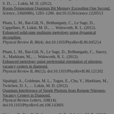
S. D., …
Lukin, M. D. (2012).
Room-Temperature Quantum Bit Memory Exceeding One Second.
Science
,
336
(6086), 1283–1286. doi:10.1126/science.1220513
Pham, L. M., Bar-Gill, N., Belthangady, C., Le Sage, D.,
Cappellaro, P., Lukin, M. D., … Walsworth, R. L. (2012).
Enhanced solid-state multispin metrology using dynamical
decoupling.
Physical Review B
,
86
(4). doi:10.1103/PhysRevB.86.045214
Pham, L. M., Bar-Gill, N., Le Sage, D., Belthangady, C., Stacey,
A., Markham, M., … Walsworth, R. L. (2012).
Enhanced metrology using preferential orientation of nitrogen-
vacancy centers in diamond.
Physical Review B
,
86
(12). doi:10.1103/PhysRevB.86.121202
Sipahigil, A., Goldman, M. L., Togan, E., Chu, Y., Markham, M.,
Twitchen, D. J., … Lukin, M. D. (2012).
Quantum Interference of Single Photons from Remote Nitrogen-
Vacancy Centers in Diamond.
Physical Review Letters
,
108
(14).
doi:10.1103/PhysRevLett.108.143601