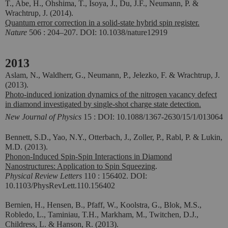
T., Abe, H., Ohshima, T., Isoya, J., Du, J.F., Neumann, P. &
Wrachtrup, J. (2014).
Quantum error correction in a solid-state hybrid spin register.
Nature
506 : 204–207. DOI: 10.1038/nature12919
2013
Aslam, N., Waldherr, G., Neumann, P., Jelezko, F. & Wrachtrup, J.
(2013).
Photo-induced ionization dynamics of the nitrogen vacancy defect
in diamond investigated by single-shot charge state detection.
New Journal of Physics
15 : DOI: 10.1088/1367-2630/15/1/013064
Bennett, S.D., Yao, N.Y., Otterbach, J., Zoller, P., Rabl, P. & Lukin,
M.D. (2013).
Phonon-Induced Spin-Spin Interactions in Diamond
Nanostructures: Application to Spin Squeezing
.
Physical Review Letters
110 : 156402. DOI:
10.1103/PhysRevLett.110.156402
Bernien, H., Hensen, B., Pfaff, W., Koolstra, G., Blok, M.S.,
Robledo, L., Taminiau, T.H., Markham, M., Twitchen, D.J.,
Childress, L. & Hanson, R. (2013).