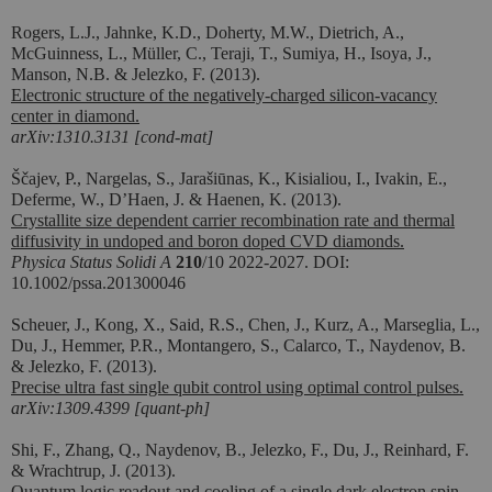
Rogers, L.J., Jahnke, K.D., Doherty, M.W., Dietrich, A.,
McGuinness, L., Müller, C., Teraji, T., Sumiya, H., Isoya, J.,
Manson, N.B. & Jelezko, F. (2013).
Electronic structure of the negatively-charged silicon-vacancy
center in diamond.
arXiv:1310.3131 [cond-mat]
Ščajev, P., Nargelas, S., Jarašiūnas, K., Kisialiou, I., Ivakin, E.,
Deferme, W., D’Haen, J. & Haenen, K. (2013).
Crystallite size dependent carrier recombination rate and thermal
diffusivity in undoped and boron doped CVD diamonds.
Physica Status Solidi A
210
/10 2022-2027. DOI:
10.1002/pssa.201300046
Scheuer, J., Kong, X., Said, R.S., Chen, J., Kurz, A., Marseglia, L.,
Du, J., Hemmer, P.R., Montangero, S., Calarco, T., Naydenov, B.
& Jelezko, F. (2013).
Precise ultra fast single qubit control using optimal control pulses.
arXiv:1309.4399 [quant-ph]
Shi, F., Zhang, Q., Naydenov, B., Jelezko, F., Du, J., Reinhard, F.
& Wrachtrup, J. (2013).
Quantum logic readout and cooling of a single dark electron spin.