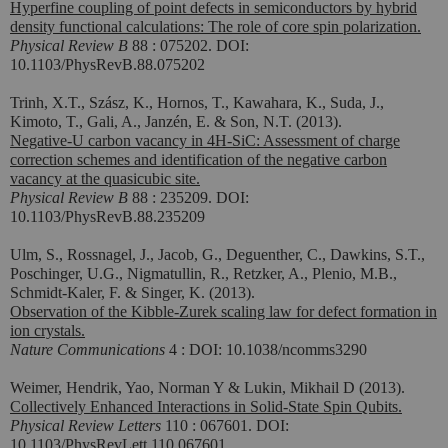
Hyperfine coupling of point defects in semiconductors by hybrid
density functional calculations: The role of core spin polarization.
Physical Review B
88 : 075202. DOI:
10.1103/PhysRevB.88.075202
Trinh, X.T., Szász, K., Hornos, T., Kawahara, K., Suda, J.,
Kimoto, T., Gali, A., Janzén, E. & Son, N.T. (2013).
Negative-U carbon vacancy in 4H-SiC: Assessment of charge
correction schemes and identification of the negative carbon
vacancy at the quasicubic site.
Physical Review B
88 : 235209. DOI:
10.1103/PhysRevB.88.235209
Ulm, S., Rossnagel, J., Jacob, G., Deguenther, C., Dawkins, S.T.,
Poschinger, U.G., Nigmatullin, R., Retzker, A., Plenio, M.B.,
Schmidt-Kaler, F. & Singer, K. (2013).
Observation of the Kibble-Zurek scaling law for defect formation in
ion crystals.
Nature Communications
4 : DOI: 10.1038/ncomms3290
Weimer, Hendrik, Yao, Norman Y & Lukin, Mikhail D (2013).
Collectively Enhanced Interactions in Solid-State Spin Qubits.
Physical Review Letters
110 : 067601. DOI:
10.1103/PhysRevLett.110.067601