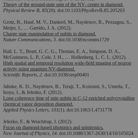
Theory of the ground-state spin of the NV- center in diamond.
Physical Review B
,
85
(20). doi:10.1103/PhysRevB.85.205203
Grotz, B., Hauf, M. V., Dankerl, M., Naydenov, B., Pezzagna, S.,
Meijer, J., … Garrido, J. A. (2012).
Charge state manipulation of qubits in diamond.
Nature Communications
,
3
. doi:10.1038/ncomms1729
Hall, L. T., Beart, G. C. G., Thomas, E. A., Simpson, D. A.,
McGuinness, L. P., Cole, J. H., … Hollenberg, L. C. L. (2012).
High spatial and temporal resolution wide-field imaging of neuron
activity using quantum NV-diamond.
Scientific Reports
,
2
. doi:10.1038/srep00401
Jahnke, K. D., Naydenov, B., Teraji, T., Koizumi, S., Umeda, T.,
Isoya, J., & Jelezko, F. (2012).
Long coherence time of spin qubits in C-12 enriched polycrystalline
chemical vapor deposition diamond.
Applied Physics Letters
,
101
(1). doi:10.1063/1.4731778
Jelezko, F., & Wrachtrup, J. (2012).
Focus on diamond-based photonics and spintronics.
New Journal of Physics
,
14
. doi:10.1088/1367-2630/14/10/105024