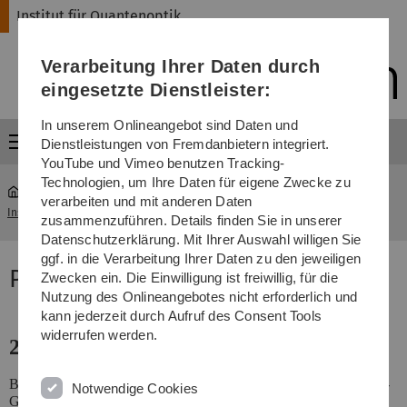
Direkt
Direkt
Direkt
Direkt
Direkt
Institut für Quantenoptik
zur
zum
zum
zur
zur
Hauptnavigation
Inhalt
Funktionsmenü
Fußleiste
Suche
Verarbeitung Ihrer Daten durch
(Sprache,
Drucken,
eingesetzte Dienstleister:
Social
Media)
In unserem Onlineangebot sind Daten und
Menü
Dienstleistungen von Fremdanbietern integriert.
YouTube und Vimeo benutzen Tracking-
Technologien, um Ihre Daten für eigene Zwecke zu
verarbeiten und mit anderen Daten
Institut für Quantenoptik
...
Projektbezogene Publikationen
zusammenzuführen. Details finden Sie in unserer
Datenschutzerklärung. Mit Ihrer Auswahl willigen Sie
ggf. in die Verarbeitung Ihrer Daten zu den jeweiligen
Projektbezogene Publikationen
Zwecken ein. Die Einwilligung ist freiwillig, für die
Nutzung des Onlineangebotes nicht erforderlich und
kann jederzeit durch Aufruf des Consent Tools
widerrufen werden.
2014
Balasubramaniam, Y., Janssens, S.D., Sakr, G., Jomard, F., Lu, Y.-
Notwendige Cookies
G., Turner, S., Dexters, W., D’Haen, J., Soltani, A., Verbeeck, J.,