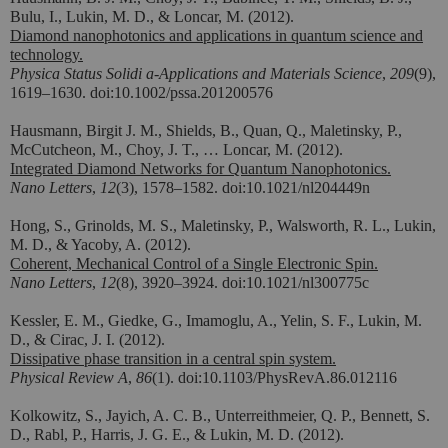
Bulu, I., Lukin, M. D., & Loncar, M. (2012).
Diamond nanophotonics and applications in quantum science and
technology.
Physica Status Solidi a-Applications and Materials Science
,
209
(9),
1619–1630. doi:10.1002/pssa.201200576
Hausmann, Birgit J. M., Shields, B., Quan, Q., Maletinsky, P.,
McCutcheon, M., Choy, J. T., … Loncar, M. (2012).
Integrated Diamond Networks for Quantum Nanophotonics.
Nano Letters
,
12
(3), 1578–1582. doi:10.1021/nl204449n
Hong, S., Grinolds, M. S., Maletinsky, P., Walsworth, R. L., Lukin,
M. D., & Yacoby, A. (2012).
Coherent, Mechanical Control of a Single Electronic Spin.
Nano Letters
,
12
(8), 3920–3924. doi:10.1021/nl300775c
Kessler, E. M., Giedke, G., Imamoglu, A., Yelin, S. F., Lukin, M.
D., & Cirac, J. I. (2012).
Dissipative phase transition in a central spin system.
Physical Review A
,
86
(1). doi:10.1103/PhysRevA.86.012116
Kolkowitz, S., Jayich, A. C. B., Unterreithmeier, Q. P., Bennett, S.
D., Rabl, P., Harris, J. G. E., & Lukin, M. D. (2012).