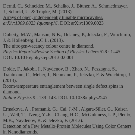
Derntl, C., Schneider, M., Schalko, J., Bittner, A., Schmiedmayer,
J., Schmid, U. & Trupke, M. (2013).
Arrays of open, independently tunable microcavities.
arXiv:1309.0023 [quant-ph]
. DOI: arXiv:1309.0023
Doherty, M.W., Manson, N.B., Delaney, P., Jelezko, F., Wrachtrup,
J. & Hollenberg, L.C.L. (2013).
The nitrogen-vacancy colour centre in diamond.
Physics Reports-Review Section of Physics Letters
528 : 1–45.
DOI: 10.1016/j.physrep.2013.02.001
Dolde, F., Jakobi, I., Naydenov, B., Zhao, N., Pezzagna, S.,
Trautmann, C., Meijer, J., Neumann, P., Jelezko, F. & Wrachtrup, J.
(2013).
Room-temperature entanglement between single defect spins in
diamond.
Nature Physics
9 : 139–143. DOI: 10.1038/nphys2545
Ermakova, A., Pramanik, G., Cai, J.-M., Algara-Siller, G., Kaiser,
U., Weil, T., Tzeng, Y.-K., Chang, H.C., McGuinness, L.P., Plenio,
M.B., Naydenov, B. & Jelezko, F. (2013).
Detection of a Few Metallo-Protein Molecules Using Color Centers
in Nanodiamonds.