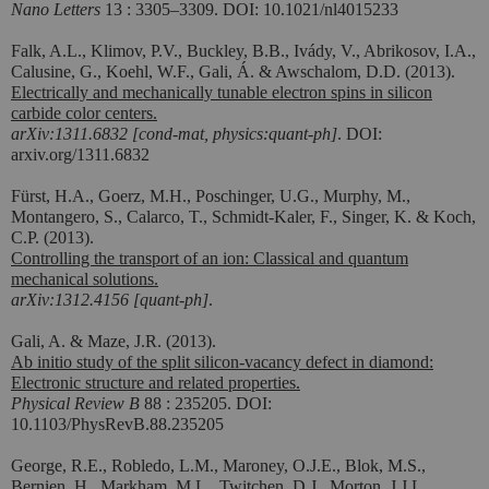
Nano Letters
13 : 3305–3309. DOI: 10.1021/nl4015233
Falk, A.L., Klimov, P.V., Buckley, B.B., Ivády, V., Abrikosov, I.A.,
Calusine, G., Koehl, W.F., Gali, Á. & Awschalom, D.D. (2013).
Electrically and mechanically tunable electron spins in silicon
carbide color centers.
arXiv:1311.6832 [cond-mat, physics:quant-ph]
. DOI:
arxiv.org/1311.6832
Fürst, H.A., Goerz, M.H., Poschinger, U.G., Murphy, M.,
Montangero, S., Calarco, T., Schmidt-Kaler, F., Singer, K. & Koch,
C.P. (2013).
Controlling the transport of an ion: Classical and quantum
mechanical solutions.
arXiv:1312.4156 [quant-ph]
.
Gali, A. & Maze, J.R. (2013).
Ab initio study of the split silicon-vacancy defect in diamond:
Electronic structure and related properties.
Physical Review B
88 : 235205. DOI:
10.1103/PhysRevB.88.235205
George, R.E., Robledo, L.M., Maroney, O.J.E., Blok, M.S.,
Bernien, H., Markham, M.L., Twitchen, D.J., Morton, J.J.L.,