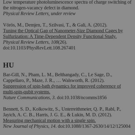
Low temperature photoluminescence spectra of charge switching of
the nitrogen-vacancy defect in diamond.
Physical Review Letters, under review
Vörös, M., Demjen, T., Szilvasi, T., & Gali, A. (2012).
Tuning the Optical Gap of Nanometer-Size Diamond Cages by
Sulfurization: A Time-Dependent Density Functional Study.
Physical Review Letters
,
108
(26).
doi:10.1103/PhysRevLett.108.267401
HU
Bar-Gill, N., Pham, L. M., Belthangady, C., Le Sage, D.,
Cappellaro, P., Maze, J. R., … Walsworth, R. (2012).
Suppression of spin-bath dynamics for improved coherence of
multi-spin-qubit systems.
Nature Communications
,
3
. doi:10.1038/ncomms1856
Bennett, S. D., Kolkowitz, S., Unterreithmeier, Q. P., Rabl, P.,
Jayich, A. C. B., Harris, J. G. E., & Lukin, M. D. (2012).
Measuring mechanical motion with a single spin.
New Journal of Physics
,
14
. doi:10.1088/1367-2630/14/12/125004