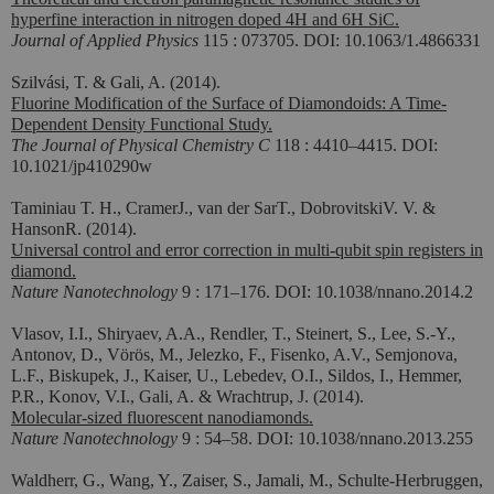
hyperfine interaction in nitrogen doped 4H and 6H SiC.
Journal of Applied Physics
115 : 073705. DOI: 10.1063/1.4866331
Szilvási, T. & Gali, A. (2014).
Fluorine Modification of the Surface of Diamondoids: A Time-
Dependent Density Functional Study.
The Journal of Physical Chemistry C
118 : 4410–4415. DOI:
10.1021/jp410290w
Taminiau T. H., CramerJ., van der SarT., DobrovitskiV.
V. &
HansonR. (2014).
Universal control and error correction in multi-qubit spin registers in
diamond.
Nature Nanotechnology
9 : 171–176. DOI: 10.1038/nnano.2014.2
Vlasov, I.I., Shiryaev, A.A., Rendler, T., Steinert, S., Lee, S.-Y.,
Antonov, D., Vörös, M., Jelezko, F., Fisenko, A.V., Semjonova,
L.F., Biskupek, J., Kaiser, U., Lebedev, O.I., Sildos, I., Hemmer,
P.R., Konov, V.I., Gali, A. & Wrachtrup, J. (2014).
Molecular-sized fluorescent nanodiamonds.
Nature Nanotechnology
9 : 54–58. DOI: 10.1038/nnano.2013.255
Waldherr, G., Wang, Y., Zaiser, S., Jamali, M., Schulte-Herbruggen,