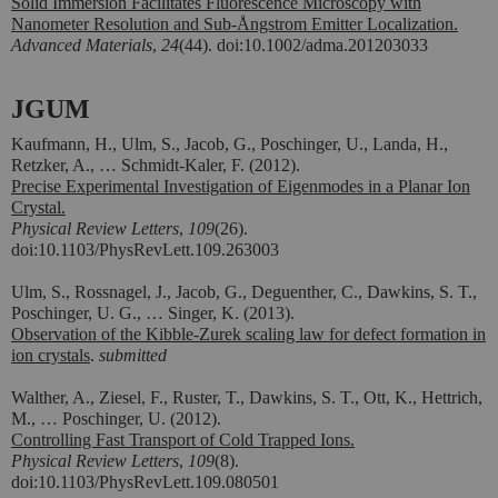
Solid Immersion Facilitates Fluorescence Microscopy with
Nanometer Resolution and Sub-Ångstrom Emitter Localization.
Advanced Materials
,
24
(44). doi:10.1002/adma.201203033
JGUM
Kaufmann, H., Ulm, S., Jacob, G., Poschinger, U., Landa, H.,
Retzker, A., … Schmidt-Kaler, F. (2012).
Precise Experimental Investigation of Eigenmodes in a Planar Ion
Crystal.
Physical Review Letters
,
109
(26).
doi:10.1103/PhysRevLett.109.263003
Ulm, S., Rossnagel, J., Jacob, G., Deguenther, C., Dawkins, S. T.,
Poschinger, U. G., … Singer, K. (2013).
Observation of the Kibble-Zurek scaling law for defect formation in
ion crystals
.
submitted
Walther, A., Ziesel, F., Ruster, T., Dawkins, S. T., Ott, K., Hettrich,
M., …
Poschinger, U. (2012).
Controlling Fast Transport of Cold Trapped Ions.
Physical Review Letters
,
109
(8).
doi:10.1103/PhysRevLett.109.080501