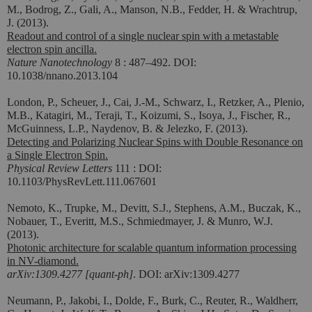
M., Bodrog, Z., Gali, A., Manson, N.B., Fedder, H. & Wrachtrup,
J. (2013).
Readout and control of a single nuclear spin with a metastable
electron spin ancilla.
Nature Nanotechnology
8 : 487–492. DOI:
10.1038/nnano.2013.104
London, P., Scheuer, J., Cai, J.-M., Schwarz, I., Retzker, A., Plenio,
M.B., Katagiri, M., Teraji, T., Koizumi, S., Isoya, J., Fischer, R.,
McGuinness, L.P., Naydenov, B. & Jelezko, F. (2013).
Detecting and Polarizing Nuclear Spins with Double Resonance on
a Single Electron Spin.
Physical Review Letters
111 : DOI:
10.1103/PhysRevLett.111.067601
Nemoto, K., Trupke, M., Devitt, S.J., Stephens, A.M., Buczak, K.,
Nobauer, T., Everitt, M.S., Schmiedmayer, J. & Munro, W.J.
(2013).
Photonic architecture for scalable quantum information processing
in NV-diamond.
arXiv:1309.4277 [quant-ph]
. DOI: arXiv:1309.4277
Neumann, P., Jakobi, I., Dolde, F., Burk, C., Reuter, R., Waldherr,