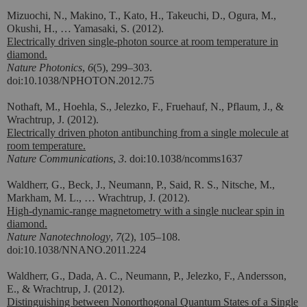
Mizuochi, N., Makino, T., Kato, H., Takeuchi, D., Ogura, M.,
Okushi, H., … Yamasaki, S. (2012).
Electrically driven single-photon source at room temperature in
diamond.
Nature Photonics
,
6
(5), 299–303.
doi:10.1038/NPHOTON.2012.75
Nothaft, M., Hoehla, S., Jelezko, F., Fruehauf, N., Pflaum, J., &
Wrachtrup, J. (2012).
Electrically driven photon antibunching from a single molecule at
room temperature.
Nature Communications
,
3
. doi:10.1038/ncomms1637
Waldherr, G., Beck, J., Neumann, P., Said, R. S., Nitsche, M.,
Markham, M. L., …
Wrachtrup, J. (2012).
High-dynamic-range magnetometry with a single nuclear spin in
diamond.
Nature Nanotechnology
,
7
(2), 105–108.
doi:10.1038/NNANO.2011.224
Waldherr, G., Dada, A. C., Neumann, P., Jelezko, F., Andersson,
E., & Wrachtrup, J. (2012).
Distinguishing between Nonorthogonal Quantum States of a Single