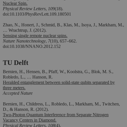
Nuclear Spin.
Physical Review Letters
,
109
(18).
doi:10.1103/PhysRevLett.109.180501
Zhao, N., Honert, J., Schmid, B., Klas, M., Isoya, J., Markham, M.,
… Wrachtrup, J. (2012).
Sensing single remote nuclear spins.
Nature Nanotechnology
,
7
(10), 657–662.
doi:10.1038/NNANO.2012.152
TU Delft
Bernien, H., Hensen, B., Pfaff, W., Koolstra, G., Blok, M. S.,
Robledo, L., …
Hanson, R.
Heralded entanglement between solid-state qubits separated by
three meters.
Accepted
Nature
Bernien, H., Childress, L., Robledo, L., Markham, M., Twitchen,
D., & Hanson, R. (2012).
Two-Photon Quantum Interference from Separate Nitrogen
Vacancy Centers in Diamond.
Physical Review Letters
,
108
(4).