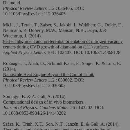
Diamond.
Physical Review Letters
112 : 036405. DOI:
10.1103/PhysRevLett.112.036405
Michl, J., Teraji, T., Zaiser, S., Jakobi, I., Waldherr, G., Dolde, F.,
Neumann, P., Doherty, M.W., Manson, N.B., Isoya, J. &
Wrachtrup, J. (2014).
Perfect alignment and preferential orientation of nitrogen-vacancy
centers during CVD growth of diamond on (111) surfaces.
Applied Physics Letters
104 : 102407. DOI: 10.1063/1.4868128
Roßnagel, J., Abah, O., Schmidt-Kaler, F., Singer, K. & Lutz, E.
(2014).
Nanoscale Heat Engine Beyond the Carnot Limit.
Physical Review Letters
112 : 030602. DOI:
10.1103/PhysRevLett.112.030602
Somogyi, B. & A. Gali, A. (2014).
Computational design of in vivo biomarkers.
Journal of Physics: Condens Matter
26 : 143202. DOI:
10.1088/0953-8984/26/14/143202
Szász, K., Trinh, X.T., Son, N.T., Janzén, E. & Gali, A. (2014).
Theoretical and electron paramagnetic resonance studies of