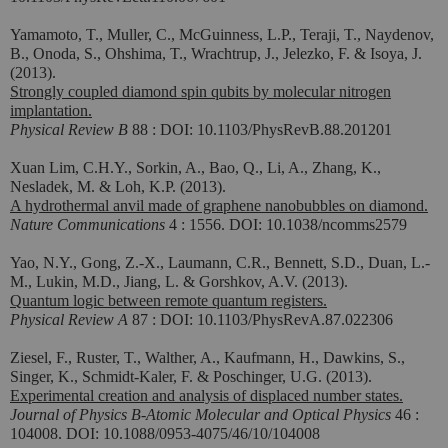
Yamamoto, T., Muller, C., McGuinness, L.P., Teraji, T., Naydenov,
B., Onoda, S., Ohshima, T., Wrachtrup, J., Jelezko, F. & Isoya, J.
(2013).
Strongly coupled diamond spin qubits by molecular nitrogen
implantation.
Physical Review B
88 : DOI: 10.1103/PhysRevB.88.201201
Xuan Lim, C.H.Y., Sorkin, A., Bao, Q., Li, A., Zhang, K.,
Nesladek, M. & Loh, K.P. (2013).
A hydrothermal anvil made of graphene nanobubbles on diamond.
Nature Communications
4 : 1556. DOI: 10.1038/ncomms2579
Yao, N.Y., Gong, Z.-X., Laumann, C.R., Bennett, S.D., Duan, L.-
M., Lukin, M.D., Jiang, L. & Gorshkov, A.V. (2013).
Quantum logic between remote quantum registers.
Physical Review A
87 : DOI: 10.1103/PhysRevA.87.022306
Ziesel, F., Ruster, T., Walther, A., Kaufmann, H., Dawkins, S.,
Singer, K., Schmidt-Kaler, F. & Poschinger, U.G. (2013).
Experimental creation and analysis of displaced number states.
Journal of Physics B-Atomic Molecular and Optical Physics
46 :
104008. DOI: 10.1088/0953-4075/46/10/104008