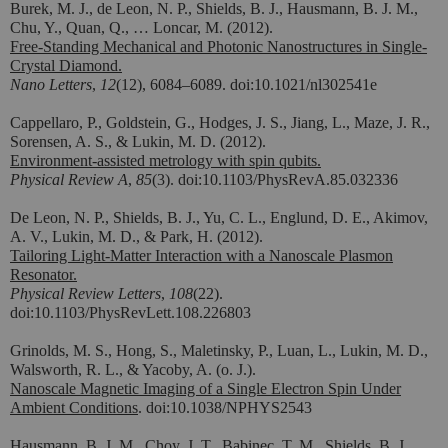
Burek, M. J., de Leon, N. P., Shields, B. J., Hausmann, B. J. M.,
Chu, Y., Quan, Q., … Loncar, M. (2012).
Free-Standing Mechanical and Photonic Nanostructures in Single-
Crystal Diamond.
Nano Letters
,
12
(12), 6084–6089. doi:10.1021/nl302541e
Cappellaro, P., Goldstein, G., Hodges, J. S., Jiang, L., Maze, J. R.,
Sorensen, A. S., & Lukin, M. D. (2012).
Environment-assisted metrology with spin qubits.
Physical Review A
,
85
(3). doi:10.1103/PhysRevA.85.032336
De Leon, N. P., Shields, B. J., Yu, C. L., Englund, D. E., Akimov,
A. V., Lukin, M. D., & Park, H. (2012).
Tailoring Light-Matter Interaction with a Nanoscale Plasmon
Resonator.
Physical Review Letters
,
108
(22).
doi:10.1103/PhysRevLett.108.226803
Grinolds, M. S., Hong, S., Maletinsky, P., Luan, L., Lukin, M. D.,
Walsworth, R. L., & Yacoby, A. (o. J.).
Nanoscale Magnetic Imaging of a Single Electron Spin Under
Ambient Conditions
. doi:10.1038/NPHYS2543
Hausmann, B. J. M., Choy, J. T., Babinec, T. M., Shields, B. J.,