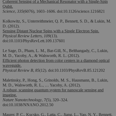
Coherent Sensing of a Mechanical Resonator with a Single-Spin
Qubit.
Science
,
335
(6076), 1603–1606. doi:10.1126/science.1216821
Kolkowitz, S., Unterreithmeier, Q. P., Bennett, S. D., & Lukin, M.
D. (2012).
Sensing Distant Nuclear Spins with a Single Electron Spin.
Physical Review Letters
,
109
(13).
doi:10.1103/PhysRevLett.109.137601
Le Sage, D., Pham, L. M., Bar-Gill, N., Belthangady, C., Lukin,
M. D., Yacoby, A., & Walsworth, R. L. (2012).
Efficient photon detection from color centers in a diamond optical
waveguide.
Physical Review B
,
85
(12). doi:10.1103/PhysRevB.85.121202
Maletinsky, P., Hong, S., Grinolds, M. S., Hausmann, B., Lukin,
M. D., Walsworth, R. L., … Yacoby, A. (2012).
A robust, scanning quantum system for nanoscale sensing and
imaging.
Nature Nanotechnology
,
7
(5), 320–324.
doi:10.1038/NNANO.2012.50
Maurer, P. C., Kucsko, G., Latta, C., Jiang, L., Yao, N. Y., Bennett,