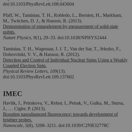
doi:10.1103/PhysRevLett.108.043604
Pfaff, W., Taminiau, T. H., Robledo, L., Bernien, H., Markham,
M., Twitchen, D. J., & Hanson, R. (2013).
Demonstration of entanglement-by-measurement of solid-state
qubits.
Nature Physics
,
9
(1), 29–33. doi:10.1038/NPHYS2444
Taminiau, T. H., Wagenaar, J. J. T., Van der Sar, T., Jelezko, F.,
Dobrovitski, V. V., & Hanson, R. (2012).
Detection and Control of Individual Nuclear Spins Using a Weakly
Coupled Electron Spin.
Physical Review Letters
,
109
(13).
doi:10.1103/PhysRevLett.109.137602
IMEC
Havlik, J., Petrakova, V., Rehor, I., Petrak, V., Gulka, M., Stursa,
J., … Cigler, P. (2013).
Boosting nanodiamond fluorescence: towards development of
brighter probes.
Nanoscale
,
5
(8), 3208–3211. doi:10.1039/C2NR32778C