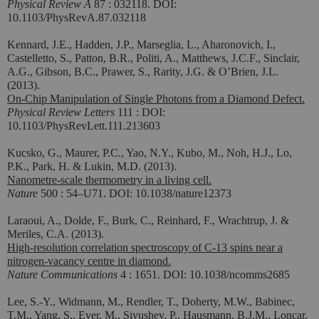
Physical Review A
87 : 032118. DOI:
10.1103/PhysRevA.87.032118
Kennard, J.E., Hadden, J.P., Marseglia, L., Aharonovich, I.,
Castelletto, S., Patton, B.R., Politi, A., Matthews, J.C.F., Sinclair,
A.G., Gibson, B.C., Prawer, S., Rarity, J.G. & O’Brien, J.L.
(2013).
On-Chip Manipulation of Single Photons from a Diamond Defect.
Physical Review Letters
111 : DOI:
10.1103/PhysRevLett.111.213603
Kucsko, G., Maurer, P.C., Yao, N.Y., Kubo, M., Noh, H.J., Lo,
P.K., Park, H. & Lukin, M.D. (2013).
Nanometre-scale thermometry in a living cell.
Nature
500 : 54–U71. DOI: 10.1038/nature12373
Laraoui, A., Dolde, F., Burk, C., Reinhard, F., Wrachtrup, J. &
Meriles, C.A. (2013).
High-resolution correlation spectroscopy of C-13 spins near a
nitrogen-vacancy centre in diamond.
Nature Communications
4 : 1651. DOI: 10.1038/ncomms2685
Lee, S.-Y., Widmann, M., Rendler, T., Doherty, M.W., Babinec,
T.M., Yang, S., Eyer, M., Siyushev, P., Hausmann, B.J.M., Loncar,