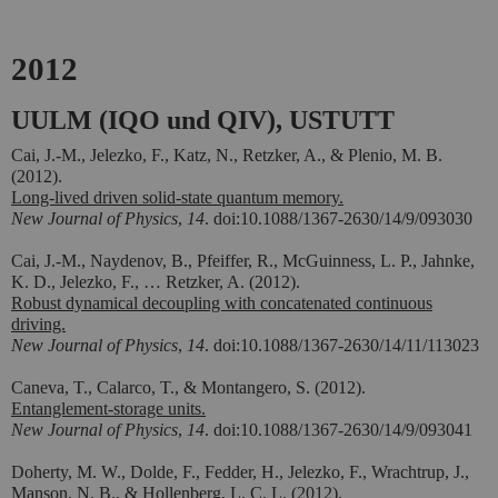
2012
UULM (IQO und QIV), USTUTT
Cai, J.-M., Jelezko, F., Katz, N., Retzker, A., & Plenio, M. B.
(2012).
Long-lived driven solid-state quantum memory.
New Journal of Physics
,
14
. doi:10.1088/1367-2630/14/9/093030
Cai, J.-M., Naydenov, B., Pfeiffer, R., McGuinness, L. P., Jahnke,
K. D., Jelezko, F., … Retzker, A. (2012).
Robust dynamical decoupling with concatenated continuous
driving.
New Journal of Physics
,
14
. doi:10.1088/1367-2630/14/11/113023
Caneva, T., Calarco, T., & Montangero, S. (2012).
Entanglement-storage units.
New Journal of Physics
,
14
. doi:10.1088/1367-2630/14/9/093041
Doherty, M. W., Dolde, F., Fedder, H., Jelezko, F., Wrachtrup, J.,
Manson, N. B., & Hollenberg, L. C. L. (2012).