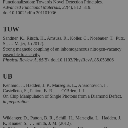
Functionalization: Towards Novel Detection Principles.
Advanced Functional Materials
,
22
(4), 812–819.
doi:10.1002/adfm.201101936
TUW
Sandner, K., Ritsch, H., Amsüss, R., Koller, C., Noebauer, T., Putz,
S., …
Majer, J. (2012).
Strong magnetic coupling of an inhomogeneous nitrogen-vacancy
ensemble to a cavity.
Physical Review A
,
85
(5). doi:10.1103/PhysRevA.85.053806
UB
Kennard, J., Hadden, J. P., Marseglia, L., Aharonovich, I.,
Castelletto, S., Patton, B. R., … O’Brien, J. L.
On Chip Manipulation of Single Photons from a Diamond Defect.
in preparation
Wildanger, D., Patton, B. R., Schill, H., Marseglia, L., Hadden, J.
P., Knauer, S., … Smith, J. M. (2012).