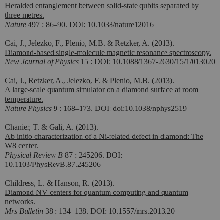
Heralded entanglement between solid-state qubits separated by
three metres.
Nature
497 : 86–90. DOI: 10.1038/nature12016
Cai, J., Jelezko, F., Plenio, M.B. & Retzker, A. (2013).
Diamond-based single-molecule magnetic resonance spectroscopy.
New Journal of Physics
15 : DOI: 10.1088/1367-2630/15/1/013020
Cai, J., Retzker, A., Jelezko, F. & Plenio, M.B. (2013).
A large-scale quantum simulator on a diamond surface at room
temperature.
Nature Physics
9 : 168–173. DOI: doi:10.1038/nphys2519
Chanier, T. & Gali, A. (2013).
Ab initio characterization of a Ni-related defect in diamond: The
W8 center.
Physical Review B
87 : 245206. DOI:
10.1103/PhysRevB.87.245206
Childress, L. & Hanson, R. (2013).
Diamond NV centers for quantum computing and quantum
networks.
Mrs Bulletin
38 : 134–138. DOI: 10.1557/mrs.2013.20