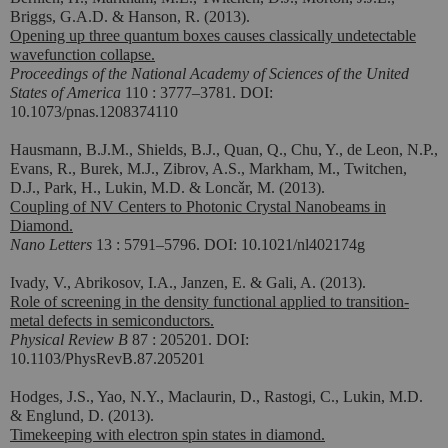
Briggs, G.A.D. & Hanson, R. (2013).
Opening up three quantum boxes causes classically undetectable
wavefunction collapse.
Proceedings of the National Academy of Sciences of the United
States of America
110 : 3777–3781. DOI:
10.1073/pnas.1208374110
Hausmann, B.J.M., Shields, B.J., Quan, Q., Chu, Y., de Leon, N.P.,
Evans, R., Burek, M.J., Zibrov, A.S., Markham, M., Twitchen,
D.J., Park, H., Lukin, M.D. & Loncǎr, M. (2013).
Coupling of NV Centers to Photonic Crystal Nanobeams in
Diamond.
Nano Letters
13 : 5791–5796. DOI: 10.1021/nl402174g
Ivady, V., Abrikosov, I.A., Janzen, E. & Gali, A. (2013).
Role of screening in the density functional applied to transition-
metal defects in semiconductors.
Physical Review B
87 : 205201. DOI:
10.1103/PhysRevB.87.205201
Hodges, J.S., Yao, N.Y., Maclaurin, D., Rastogi, C., Lukin, M.D.
& Englund, D. (2013).
Timekeeping with electron spin states in diamond.