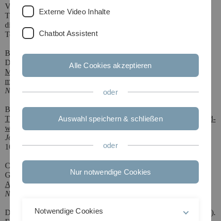
Van Tendeloo, G., Barjon, J., Nesládek, M. & Haenen, K. (2014).
Externe Video Inhalte
Thick homoepitaxial n-type (110) oriented phosphorus doped
diamond.
Chatbot Assistent
To be submitted to Applied Physics Letters.
Blok, M.S., Bonato, C., Markham, M.L., Twitchen, D.J.,
Dobrovitski, V.V. & Hanson, R. (2014).
Alle Cookies akzeptieren
Manipulating a qubit through the backaction of sequential partial
measurements and real-time feedback.
Nature Physics
10 : 189–193. DOI: 10.1038/nphys2881
oder
Bodrog, Z. & Gali, A. (2014).
The spin–spin zero-field splitting tensor in the projector-augmented-
Auswahl speichern & schließen
wave method.
Journal of Physics: Condensed Matter
26 : 015305. DOI:
oder
10.1088/0953-8984/26/1/015305
Castelletto, S., Johnson, B.C., Ivády, V., Stavrias, N., Umeda, T.,
Nur notwendige Cookies
Gali, A. & Ohshima, T. (2014).
A silicon carbide room-temperature single-photon source.
Nature Materials
13 : 151–156.
DOI: 10.1038/nmat3806
Notwendige Cookies
Deák, P., Aradi, B., Kaviani, M., Frauenheim, T. & Gali, A. (2014).