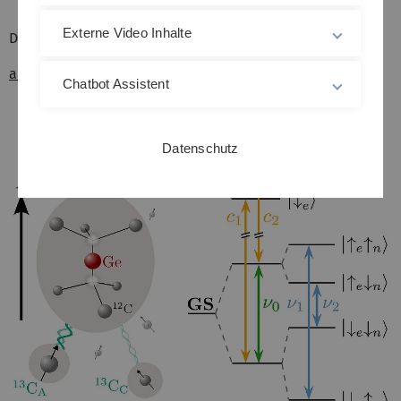
Externe Video Inhalte
Der Volltext des Artikels kann hier eingesehen werden:
arxiv.org/abs/2510.09164
Chatbot Assistent
Datenschutz