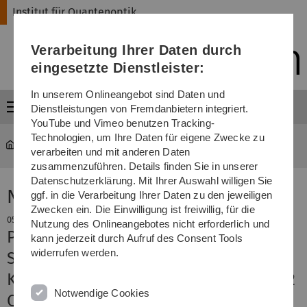
Direkt
Direkt
Direkt
Direkt
Direkt
Institut für Quantenoptik
zur
zum
zum
zur
zur
Hauptnavigation
Inhalt
Funktionsmenü
Fußleiste
Suche
Verarbeitung Ihrer Daten durch
(Sprache,
Drucken,
eingesetzte Dienstleister:
Social
Media)
In unserem Onlineangebot sind Daten und
Menü
Dienstleistungen von Fremdanbietern integriert.
YouTube und Vimeo benutzen Tracking-
Technologien, um Ihre Daten für eigene Zwecke zu
Institut für Quantenoptik
AG Prof. Jelezko
verarbeiten und mit anderen Daten
zusammenzuführen. Details finden Sie in unserer
Datenschutzerklärung. Mit Ihrer Auswahl willigen Sie
News
ggf. in die Verarbeitung Ihrer Daten zu den jeweiligen
Zwecken ein. Die Einwilligung ist freiwillig, für die
05. November 2025
Nutzung des Onlineangebotes nicht erforderlich und
Preprint zu hochpräzisem Single-
kann jederzeit durch Aufruf des Consent Tools
widerrufen werden.
Shot-Readout und selektiver
Kernspin-Kontrolle in einem Spin-1/2
Notwendige Cookies
Quantenregister veröffentlicht