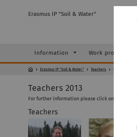
Erasmus IP "Soil & Water"
Information
Work programm
Erasmus IP "Soil & Water"
Teachers
2013 in Tar
Teachers 2013
For further information please click on the pictur
Teachers