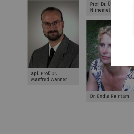
Prof. Dr. Ülo
Niinemets
apl. Prof. Dr.
Manfred Wanner
Dr. Endla Reintam