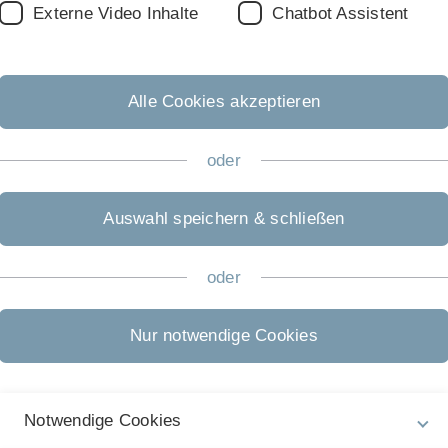
*
Externe Video Inhalte
Chatbot Assistent
Alle Cookies akzeptieren
Prof. Dr. Virginie
Baldy
oder
Prof. Dr. Marian
Kazda
Auswahl speichern & schließen
oder
T
t
Nur notwendige Cookies
Th
a
r
Notwendige Cookies
i