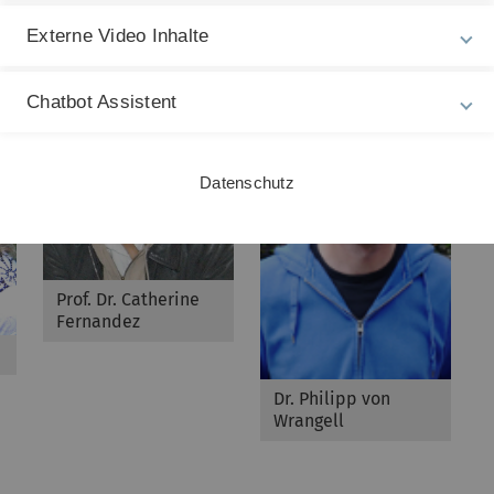
Dr. Ilja M. Reiter
D
Externe Video Inhalte
E
Dr. Hermann Muhle
V
Chatbot Assistent
Ve
K
V
Datenschutz
Prof. Dr. Catherine
Fernandez
Dr. Philipp von
Wrangell