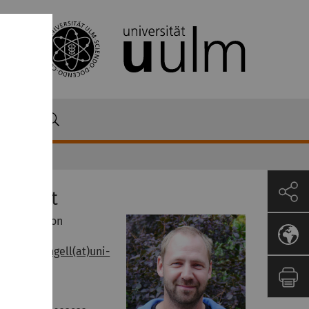
ontact
. Philipp von
rangell
ilipp.wrangell(at)uni-
lm.de
49-(0)731-
023930