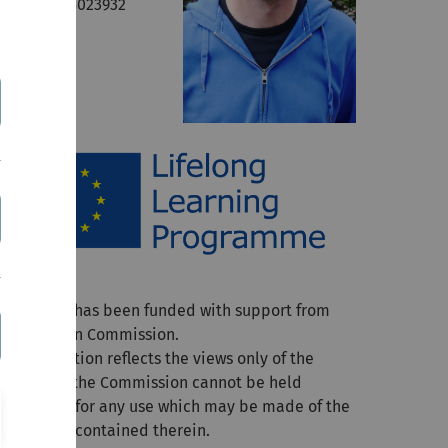
*49-(0)731-5023932
his project has been funded with support from
he European Commission.
is publication reflects the views only of the
uthor, and the Commission cannot be held
esponsible for any use which may be made of the
nformation contained therein.