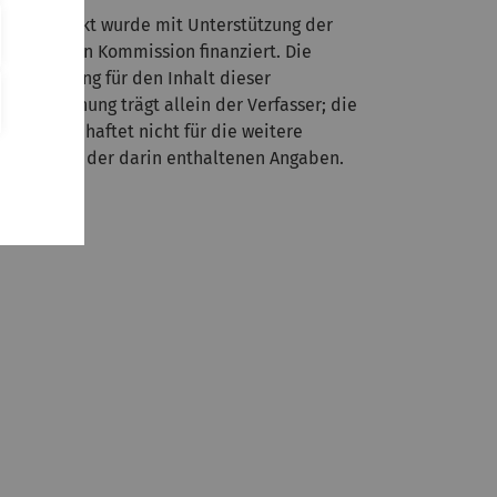
ieses Projekt wurde mit Unterstützung der
uropäischen Kommission finanziert. Die
erantwortung für den Inhalt dieser
röffentlichung trägt allein der Verfasser; die
ommission haftet nicht für die weitere
erwendung der darin enthaltenen Angaben.