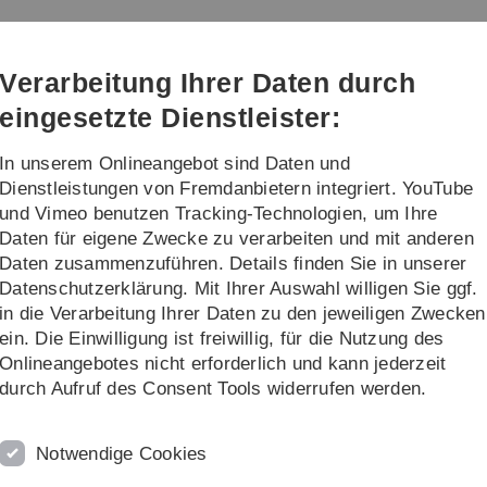
Direkt
Direkt
Direkt
Direkt
Direkt
zur
zum
zum
zur
zur
Hauptnavigation
Inhalt
Funktionsmenü
Fußleiste
Suche
Verarbeitung Ihrer Daten durch
(Sprache,
Drucken,
eingesetzte Dienstleister:
Social
Media)
In unserem Onlineangebot sind Daten und
e
Outcomes and disseminations
...
Dienstleistungen von Fremdanbietern integriert. YouTube
und Vimeo benutzen Tracking-Technologien, um Ihre
Daten für eigene Zwecke zu verarbeiten und mit anderen
tu, Estonia
Daten zusammenzuführen. Details finden Sie in unserer
Datenschutzerklärung. Mit Ihrer Auswahl willigen Sie ggf.
C
in die Verarbeitung Ihrer Daten zu den jeweiligen Zwecken
ein. Die Einwilligung ist freiwillig, für die Nutzung des
Dr
es.
Onlineangebotes nicht erforderlich und kann jederzeit
W
durch Aufruf des Consent Tools widerrufen werden.
ph
u
**
Notwendige Cookies
5