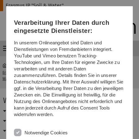
Direkt
Direkt
Direkt
Direkt
Direkt
Erasmus IP "Soil & Water"
zur
zum
zum
zur
zur
Hauptnavigation
Inhalt
Funktionsmenü
Fußleiste
Suche
Verarbeitung Ihrer Daten durch
(Sprache,
Drucken,
eingesetzte Dienstleister:
Social
Media)
In unserem Onlineangebot sind Daten und
Menü
Dienstleistungen von Fremdanbietern integriert.
YouTube und Vimeo benutzen Tracking-
Technologien, um Ihre Daten für eigene Zwecke zu
verarbeiten und mit anderen Daten
Erasmus IP "Soil &
2012 in Ceske Budejovice, Czech
zusammenzuführen. Details finden Sie in unserer
...
Water"
Republic
Datenschutzerklärung. Mit Ihrer Auswahl willigen Sie
ggf. in die Verarbeitung Ihrer Daten zu den jeweiligen
Zwecken ein. Die Einwilligung ist freiwillig, für die
Work programme 2012
Nutzung des Onlineangebotes nicht erforderlich und
kann jederzeit durch Aufruf des Consent Tools
Sunday, September 16th, 2012
widerrufen werden.
Monday, September 17th, 2012
Tuesday, September 18th, 2012
Notwendige Cookies