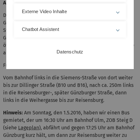
Anreise mit der Bahn
Externe Video Inhalte
Der nächste Anreisebahnhof zum Schloss Reisensburg ist
Günzburg. Die Bahnstation Günzburg liegt auf der Strecke
Chatbot Assistent
Stuttgart - Ulm - Augsburg - München. Vom Bahnhof
Günzburg zur Reisensburg verkehren leider keine
öffentlichen Verkehrsmittel. Aus diesem Grund sollten Sie
Datenschutz
am Bahnhof ein Taxi nehmen.
Fußweg:
Vom Bahnhof links in die Siemens-Straße von dort weiter
bis zur Dillinger Straße (B10 und B16), nach ca. 250m links
in die Reisensburger-, später Günzburger Straße, dann
links in die Weihergasse bis zur Reisensburg.
Hinweis:
Am Sonntag, den 1.5.2016, haben wir einen Bus
gemietet, der um 16:30 Uhr am Bahnhof Ulm, ZOB Steig D
(siehe
Lageplan
), abfährt und gegen 17:25 Uhr am Bahnhof
Günzburg kurz hält, um dann zur Reisensburg weiter zu