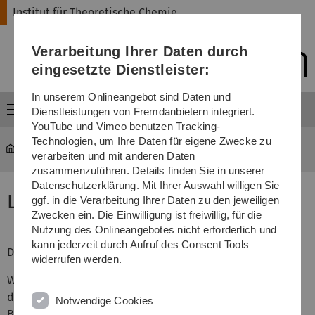
Direkt
Direkt
Direkt
Direkt
Direkt
Institut für Theoretische Chemie
zur
zum
zum
zur
zur
Hauptnavigation
Inhalt
Funktionsmenü
Fußleiste
Suche
Verarbeitung Ihrer Daten durch
(Sprache,
Drucken,
eingesetzte Dienstleister:
Social
Media)
In unserem Onlineangebot sind Daten und
Menü
Dienstleistungen von Fremdanbietern integriert.
YouTube und Vimeo benutzen Tracking-
Technologien, um Ihre Daten für eigene Zwecke zu
nawi-theochemie
...
Workshop Lage
verarbeiten und mit anderen Daten
zusammenzuführen. Details finden Sie in unserer
Datenschutzerklärung. Mit Ihrer Auswahl willigen Sie
Lage
ggf. in die Verarbeitung Ihrer Daten zu den jeweiligen
Zwecken ein. Die Einwilligung ist freiwillig, für die
Nutzung des Onlineangebotes nicht erforderlich und
kann jederzeit durch Aufruf des Consent Tools
Der Workshop findet statt im
widerrufen werden.
Wissenschaftszentrum Schloss Reisensburg
der Universität Ulm
Notwendige Cookies
Bürgermeister-Johann-Müller-Str. 1