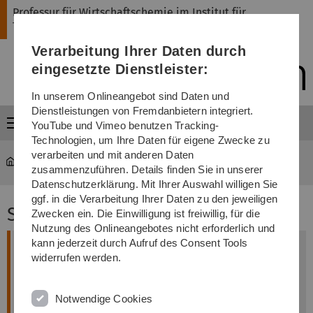
Direkt
Direkt
Direkt
Direkt
Direkt
Professur für Wirtschaftschemie im Institut für
zur
zum
zum
zur
zur
Theoretische Chemie
Hauptnavigation
Inhalt
Funktionsmenü
Fußleiste
Suche
Verarbeitung Ihrer Daten durch
(Sprache,
Drucken,
eingesetzte Dienstleister:
Social
Media)
In unserem Onlineangebot sind Daten und
Dienstleistungen von Fremdanbietern integriert.
Menü
YouTube und Vimeo benutzen Tracking-
Technologien, um Ihre Daten für eigene Zwecke zu
verarbeiten und mit anderen Daten
nawi-wichem
...
Seminar Wirtschaftschemie
zusammenzuführen. Details finden Sie in unserer
Datenschutzerklärung. Mit Ihrer Auswahl willigen Sie
ggf. in die Verarbeitung Ihrer Daten zu den jeweiligen
Seminar Wirtschaftschemie
Zwecken ein. Die Einwilligung ist freiwillig, für die
Nutzung des Onlineangebotes nicht erforderlich und
kann jederzeit durch Aufruf des Consent Tools
Aktuelles
widerrufen werden.
Anmeldung:
Einschreibung in Moodle bis zum
15.04.2026.
Notwendige Cookies