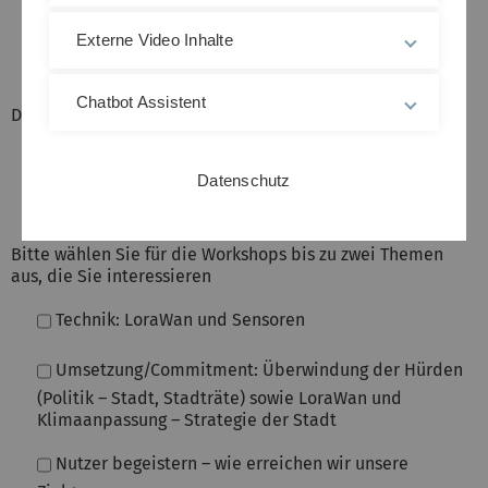
2
Externe Video Inhalte
3
Chatbot Assistent
Dürfen Ihre Namen auf der Teilnehmerliste erscheinen?
ja
Datenschutz
nein
Bitte wählen Sie für die Workshops bis zu zwei Themen
aus, die Sie interessieren
Technik: LoraWan und Sensoren
Umsetzung/Commitment: Überwindung der Hürden
(Politik – Stadt, Stadträte) sowie LoraWan und
Klimaanpassung – Strategie der Stadt
Nutzer begeistern – wie erreichen wir unsere