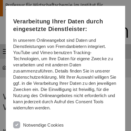
Direkt
Direkt
Direkt
Direkt
Direkt
Professur für Wirtschaftschemie im Institut für
zur
zum
zum
zur
zur
Theoretische Chemie
Hauptnavigation
Inhalt
Funktionsmenü
Fußleiste
Suche
Verarbeitung Ihrer Daten durch
(Sprache,
Drucken,
eingesetzte Dienstleister:
Social
Media)
In unserem Onlineangebot sind Daten und
Dienstleistungen von Fremdanbietern integriert.
Menü
YouTube und Vimeo benutzen Tracking-
Technologien, um Ihre Daten für eigene Zwecke zu
verarbeiten und mit anderen Daten
nawi-wichem
...
Anmeldung Vernetzungstreffen
zusammenzuführen. Details finden Sie in unserer
Datenschutzerklärung. Mit Ihrer Auswahl willigen Sie
ggf. in die Verarbeitung Ihrer Daten zu den jeweiligen
Zwecken ein. Die Einwilligung ist freiwillig, für die
Verbindliche Anmeldung zum
Nutzung des Onlineangebotes nicht erforderlich und
kann jederzeit durch Aufruf des Consent Tools
Vernetzungstreffen
widerrufen werden.
Notwendige Cookies
Name