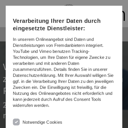
Direkt
Direkt
Direkt
Direkt
Direkt
zur
zum
zum
zur
zur
Hauptnavigation
Inhalt
Funktionsmenü
Fußleiste
Suche
Verarbeitung Ihrer Daten durch
(Sprache,
Drucken,
eingesetzte Dienstleister:
Social
Media)
In unserem Onlineangebot sind Daten und
Dienstleistungen von Fremdanbietern integriert.
YouTube und Vimeo benutzen Tracking-
Technologien, um Ihre Daten für eigene Zwecke zu
verarbeiten und mit anderen Daten
Vom unbe­lehr­baren Hans
zusammenzuführen. Details finden Sie in unserer
Datenschutzerklärung. Mit Ihrer Auswahl willigen Sie
zum for­schen­den Ler­nen im
ggf. in die Verarbeitung Ihrer Daten zu den jeweiligen
Zwecken ein. Die Einwilligung ist freiwillig, für die
Ruhe­stand
Nutzung des Onlineangebotes nicht erforderlich und
kann jederzeit durch Aufruf des Consent Tools
25 Jahre ZAWiW: „Wir haben
widerrufen werden.
noch viel vor“
Notwendige Cookies