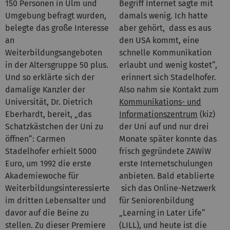
150 Personen in Ulm und
Begriff Internet sagte mit
Umgebung befragt wurden,
damals wenig. Ich hatte
belegte das große Interesse
aber gehört, dass es aus
an
den USA kommt, eine
Weiterbildungsangeboten
schnelle Kommunikation
in der Altersgruppe 50 plus.
erlaubt und wenig kostet“,
Und so erklärte sich der
erinnert sich Stadelhofer.
damalige Kanzler der
Also nahm sie Kontakt zum
Universität, Dr. Dietrich
Kommunikations- und
Eberhardt, bereit, „das
Informationszentrum
(kiz)
Schatzkästchen der Uni zu
der Uni auf und nur drei
öffnen“: Carmen
Monate später konnte das
Stadelhofer erhielt 5000
frisch gegründete ZAWiW
Euro, um 1992 die erste
erste Internetschulungen
Akademiewoche für
anbieten. Bald etablierte
Weiterbildungsinteressierte
sich das Online-Netzwerk
im dritten Lebensalter und
für Seniorenbildung
davor auf die Beine zu
„Learning in Later Life“
stellen. Zu dieser Premiere
(LILL), und heute ist die