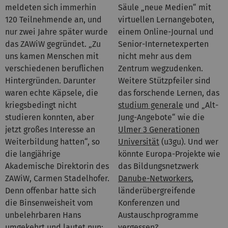
meldeten sich immerhin
Säule „neue Medien“ mit
120 Teilnehmende an, und
virtuellen Lernangeboten,
nur zwei Jahre später wurde
einem Online-Journal und
das ZAWiW gegründet. „Zu
Senior-Internetexperten
uns kamen Menschen mit
nicht mehr aus dem
verschiedenen beruflichen
Zentrum wegzudenken.
Hintergründen. Darunter
Weitere Stützpfeiler sind
waren echte Käpsele, die
das forschende Lernen, das
kriegsbedingt nicht
studium generale
und „Alt-
studieren konnten, aber
Jung-Angebote“ wie die
jetzt großes Interesse an
Ulmer 3 Generationen
Weiterbildung hatten“, so
Universität
(u3gu). Und wer
die langjährige
könnte Europa-Projekte wie
Akademische Direktorin des
das Bildungsnetzwerk
ZAWiW, Carmen Stadelhofer.
Danube-Networkers
,
Denn offenbar hatte sich
länderübergreifende
die Binsenweisheit vom
Konferenzen und
unbelehrbaren Hans
Austauschprogramme
umgekehrt und lautet nun:
vergessen?