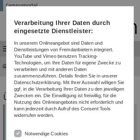
Direkt
Direkt
Direkt
Direkt
Direkt
Campusportal
zur
zum
zum
zur
zur
Hauptnavigation
Inhalt
Funktionsmenü
Fußleiste
Suche
Verarbeitung Ihrer Daten durch
(Sprache,
Drucken,
eingesetzte Dienstleister:
Social
Media)
In unserem Onlineangebot sind Daten und
Menü
Dienstleistungen von Fremdanbietern integriert.
YouTube und Vimeo benutzen Tracking-
Technologien, um Ihre Daten für eigene Zwecke zu
Campusportal
...
Über das Campusportal
verarbeiten und mit anderen Daten
zusammenzuführen. Details finden Sie in unserer
Datenschutzerklärung. Mit Ihrer Auswahl willigen Sie
ggf. in die Verarbeitung Ihrer Daten zu den jeweiligen
Über das Campusportal
Zwecken ein. Die Einwilligung ist freiwillig, für die
Nutzung des Onlineangebotes nicht erforderlich und
kann jederzeit durch Aufruf des Consent Tools
Mit dem Projekt Campusportal verfolgt die
widerrufen werden.
Universität Ulm das Ziel, Abläufe im Bereich
Studium, Lehre und Forschung in einer
Notwendige Cookies
gemeinsamen Softwarelösung abzubilden, um