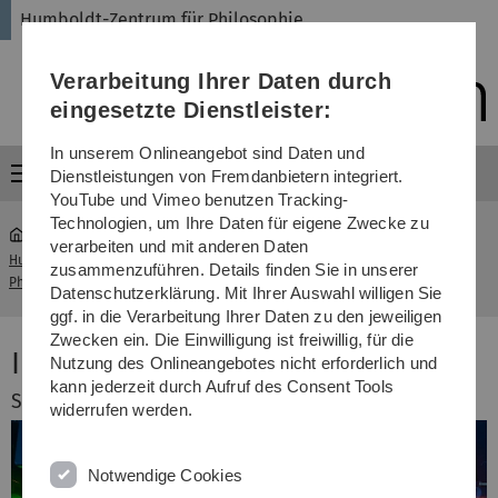
Direkt
Direkt
Direkt
Direkt
Direkt
Humboldt-Zentrum für Philosophie
zur
zum
zum
zur
zur
Hauptnavigation
Inhalt
Funktionsmenü
Fußleiste
Suche
Verarbeitung Ihrer Daten durch
(Sprache,
Drucken,
eingesetzte Dienstleister:
Social
Media)
In unserem Onlineangebot sind Daten und
Menü
Dienstleistungen von Fremdanbietern integriert.
YouTube und Vimeo benutzen Tracking-
Technologien, um Ihre Daten für eigene Zwecke zu
verarbeiten und mit anderen Daten
Humboldt-Zentrum für
Interdisziplinäre
zusammenzuführen. Details finden Sie in unserer
...
Philosophie
Ringvorlesung
Datenschutzerklärung. Mit Ihrer Auswahl willigen Sie
ggf. in die Verarbeitung Ihrer Daten zu den jeweiligen
Zwecken ein. Die Einwilligung ist freiwillig, für die
Interdisziplinäre Ringvorlesung
Nutzung des Onlineangebotes nicht erforderlich und
kann jederzeit durch Aufruf des Consent Tools
Sommersemester 2019
widerrufen werden.
Notwendige Cookies