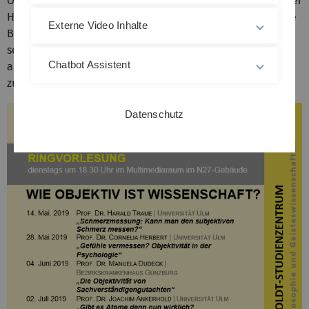
Objektivität an, mit Bedingungen und Voraussetzungen der
Herstellung objektiv gültigen Wissens, was durch konkrete
Externe Video Inhalte
Bezugnahme auf Einzelaspekte veranschaulicht werden
soll. Zentrales Anliegen ist es, einen differenzierten Blick
Chatbot Assistent
auf eine Grundvoraussetzung von Erkennen und Handeln
zu werfen.
Datenschutz