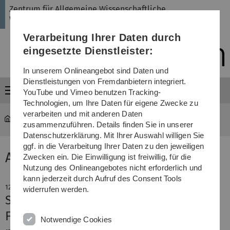
Direkt
Direkt
Direkt
Direkt
Direkt
Zentrum für Allgemeine Wissenschaftliche
zur
zum
zum
zur
zur
Weiterbildung
Hauptnavigation
Inhalt
Funktionsmenü
Fußleiste
Suche
Verarbeitung Ihrer Daten durch
(Sprache,
Drucken,
eingesetzte Dienstleister:
Social
Media)
In unserem Onlineangebot sind Daten und
Dienstleistungen von Fremdanbietern integriert.
Menü
YouTube und Vimeo benutzen Tracking-
Technologien, um Ihre Daten für eigene Zwecke zu
verarbeiten und mit anderen Daten
ZAWiW
Seite Aktuelle Meldung
zusammenzuführen. Details finden Sie in unserer
Datenschutzerklärung. Mit Ihrer Auswahl willigen Sie
ggf. in die Verarbeitung Ihrer Daten zu den jeweiligen
Aktuelle Meldung
Zwecken ein. Die Einwilligung ist freiwillig, für die
Nutzung des Onlineangebotes nicht erforderlich und
kann jederzeit durch Aufruf des Consent Tools
12. August 2025
widerrufen werden.
Sommer Science Camp 2025 –
Forschen, Entdecken und Lernen mit
Notwendige Cookies