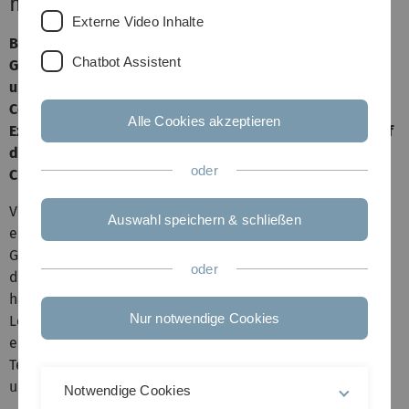
mehreren Generationen
Externe Video Inhalte
Beim Sommer Science Camp 2025 der Ulmer 3-
Chatbot Assistent
Generationen-Uni forschen und entdecken Schülerinnen
und Schüler der Klassen 5 bis 8 gemeinsam mit Senior-
Consultants. Eine Woche lang standen spannende
Alle Cookies akzeptieren
Experimente, Exkursionen und interaktive Workshops auf
dem Programm – von Astronomie bis Klimaschutz, von
oder
Chemie bis Game-Design.
Vom 4. bis 8. August 2025 fand an der Universität Ulm
Auswahl speichern & schließen
erneut das Sommer Science Camp der Ulmer 3-
Generationen-Uni (u3gu) statt. Schülerinnen und Schüler
oder
der Klassen 5 bis 8 konnten in dieser Woche Wissenschaft
hautnah erleben – und das in einer ganz besonderen
Nur notwendige Cookies
Lernatmosphäre: Gemeinsam mit ehrenamtlich
engagierten Senior-Consultants tauchten die jungen
Teilnehmenden in spannende Experimente, Exkursionen
und Workshops ein.
Notwendige Cookies