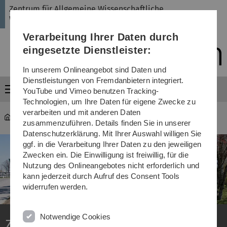
Direkt
Direkt
Direkt
Direkt
Direkt
Zentrum für Allgemeine Wissenschaftliche
zur
zum
zum
zur
zur
Weiterbildung
Hauptnavigation
Inhalt
Funktionsmenü
Fußleiste
Suche
Verarbeitung Ihrer Daten durch
(Sprache,
Drucken,
eingesetzte Dienstleister:
Social
Media)
In unserem Onlineangebot sind Daten und
Dienstleistungen von Fremdanbietern integriert.
Menü
YouTube und Vimeo benutzen Tracking-
Technologien, um Ihre Daten für eigene Zwecke zu
verarbeiten und mit anderen Daten
ZAWiW
zusammenzuführen. Details finden Sie in unserer
Datenschutzerklärung. Mit Ihrer Auswahl willigen Sie
ggf. in die Verarbeitung Ihrer Daten zu den jeweiligen
Zwecken ein. Die Einwilligung ist freiwillig, für die
Nutzung des Onlineangebotes nicht erforderlich und
kann jederzeit durch Aufruf des Consent Tools
widerrufen werden.
Notwendige Cookies
Zentrum für Allgemeine