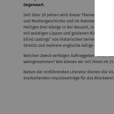
Gegenwart.
Seit über 20 Jahren wird dieser Themenkomplex
und Mediengeschichte und im Rahmen postkolon
Heiligen Drei Könige in der Neuzeit, in denen p
mit wulstigen Lippen und goldenen Ringen in den
blind castings“ von historischen Serien wie Brid
Strelitz und mehrere englische Adlige als dunkelh
Welchen Zweck verfolgen Auftraggeber*innen un
wahrgenommen? Wie können wir mit ihnen im 21
Neben der einführenden Literatur dienen die ViL
erarbeitenden Impulsvorträge für das Blocksemi