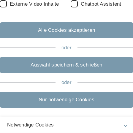
Externe Video Inhalte
Chatbot Assistent
Alle Cookies akzeptieren
i & 4. Juli 2026 | 9:00 bis ca. 16:00 Uhr
 an
markus.marquard(at)uni-ulm.de
und
oder
Forschende Lernen
.
Auswahl speichern & schließen
oder
a. 16:00 Uhr
Nur notwendige Cookies
i-ulm.de
und Einschreibung in das
Forschende Lernen
.
nerationenübergreifende Lehrveranstaltung statt, an
ium auch Interessierte teilnehmen können. Im
Notwendige Cookies
stellungen des „Afrikaners“ in Vergangenheit und