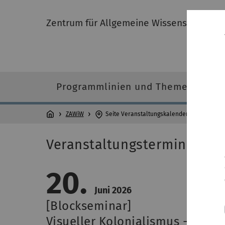
Zentrum für Allgemeine Wissenschaftlich
Programmlinien und Themen
ZAWiW
Seite Veranstaltungskalender
Veranstaltungstermin
20.
Juni 2026
[Blockseminar]
Visueller Kolonialismus - Teil 2