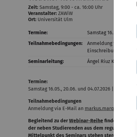
Zeit:
Samstag, 9:00 - ca. 16:00 Uhr
Veranstalter:
ZAWiW
Ort:
Universität Ulm
Termine:
Samstag 16. Mai 20. Jun
Teilnahmebedingungen:
Anmeldung via E-Mail
Einschreibung in das
Seminarleitung:
Ángel Riuz Kontrara
Termine:
Samstag 16.05., 20.06. und 04.07.2026 | 9:00 bis c
Teilnahmebedingungen
Anmeldung via E-Mail an
markus.marquard(at)un
Begleitend zu der
Webinar-Reihe
findet eine ge
der neben Studierenden aus dem regulären Stud
Mittelpunkt des Seminars stehen stereotype Dar