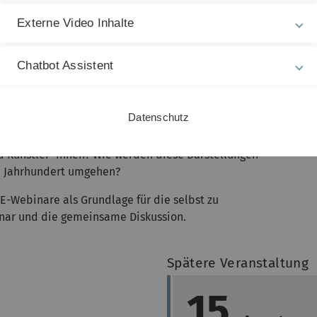
Externe Video Inhalte
 im Zusammenhang mit Geschichtswissenschaft, Kunst-
ialer Diskussionen behandelt. Von den Gemälden der
Chatbot Assistent
rogrammatisch einer der Sterndeuter als Dunkelhäutiger
 Ohren dargestellt wurde, bis zu den heutigen „color-
gerton, wo Königin Sophie-Charlotte zu Mecklenburg-
Datenschutz
äutig dargestellt werden, hat sich viel verändert.
d Künstler*innen? Wie werden diese Darstellungen
. Jahrhundert umgehen?
E-Webinare als Grundlage für die selbst zu
nar und die gemeinsame Diskussion.
Spätere Veranstaltung
15.