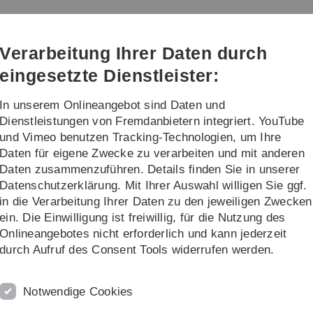
Direkt
Direkt
Direkt
Direkt
Direkt
zur
zum
zum
zur
zur
e Weiterbildung
Hauptnavigation
Inhalt
Funktionsmenü
Fußleiste
Suche
Verarbeitung Ihrer Daten durch
(Sprache,
Drucken,
eingesetzte Dienstleister:
Social
Media)
In unserem Onlineangebot sind Daten und
Forschung, Lehre & Transfer
Über uns
Dienstleistungen von Fremdanbietern integriert. YouTube
und Vimeo benutzen Tracking-Technologien, um Ihre
Daten für eigene Zwecke zu verarbeiten und mit anderen
Daten zusammenzuführen. Details finden Sie in unserer
Datenschutzerklärung. Mit Ihrer Auswahl willigen Sie ggf.
in die Verarbeitung Ihrer Daten zu den jeweiligen Zwecken
ein. Die Einwilligung ist freiwillig, für die Nutzung des
Onlineangebotes nicht erforderlich und kann jederzeit
durch Aufruf des Consent Tools widerrufen werden.
Notwendige Cookies