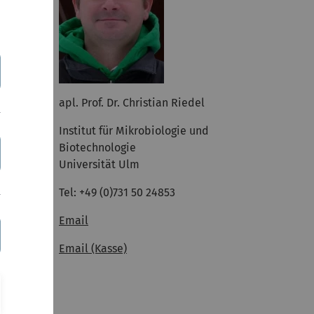
apl. Prof. Dr. Christian Riedel
Institut für Mikrobiologie und
Biotechnologie
Universität Ulm
Tel: +49 (0)731 50 24853
Email
Email (Kasse)
G 1)