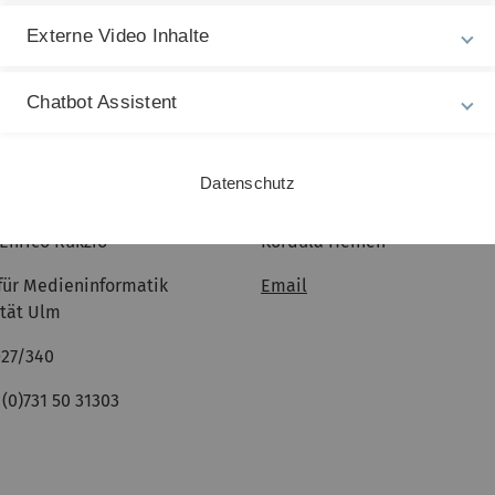
Externe Video Inhalte
Chatbot Assistent
Datenschutz
. Enrico Rukzio
Kordula Heinen
 für Medieninformatik
Email
ität Ulm
27/340
9 (0)731 50 31303