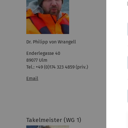
Dr. Philipp von Wrangell
Markus 
Enderlegasse 40
Tel: +49
89077 Ulm
Email
Tel.: +49 (0)174 323 4859 (priv.)
Email
Takelmeister (WG 1)
Erster