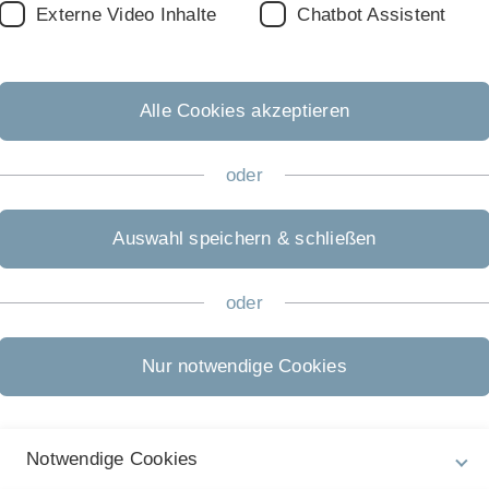
Externe Video Inhalte
Chatbot Assistent
Alle Cookies akzeptieren
Baulig
Holger Mandry M.Sc.
oder
 (0)731 9216485 (priv.)
Institut für Mikroelektronik
Universität Ulm
Auswahl speichern & schließen
Tel: +49 (0)731 50 26207
oder
Email
Nur notwendige Cookies
 Beisitzer (WG 2)
Zweite Beisitzerin (W
Notwendige Cookies