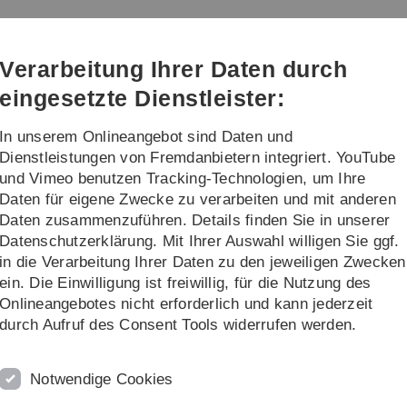
Direkt
Direkt
Direkt
Direkt
Direkt
zur
zum
zum
zur
zur
Hauptnavigation
Inhalt
Funktionsmenü
Fußleiste
Suche
Verarbeitung Ihrer Daten durch
(Sprache,
Drucken,
eingesetzte Dienstleister:
Social
Media)
In unserem Onlineangebot sind Daten und
Törns
Infos
Dienstleistungen von Fremdanbietern integriert. YouTube
und Vimeo benutzen Tracking-Technologien, um Ihre
Daten für eigene Zwecke zu verarbeiten und mit anderen
Daten zusammenzuführen. Details finden Sie in unserer
Datenschutzerklärung. Mit Ihrer Auswahl willigen Sie ggf.
in die Verarbeitung Ihrer Daten zu den jeweiligen Zwecken
ein. Die Einwilligung ist freiwillig, für die Nutzung des
Onlineangebotes nicht erforderlich und kann jederzeit
ertr. Vorsitz. (WG 2)
Schriftführer (WG 2)
durch Aufruf des Consent Tools widerrufen werden.
Notwendige Cookies