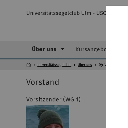
Universitätssegelclub Ulm - USCU
Über uns
Kursangebot
universitätssegelclub
Über uns
Vorstand
Vorstand
Vorsitzender (WG 1)
Stellv