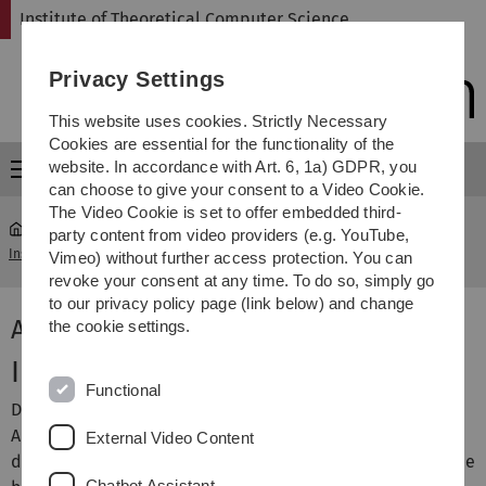
Skip
Skip
Skip
Skip
Institute of Theoretical Computer Science
to
to
to
to
main
content
footer
search
Privacy Settings
navigation
This website uses cookies. Strictly Necessary
Cookies are essential for the functionality of the
website. In accordance with Art. 6, 1a) GDPR, you
Menu
can choose to give your consent to a Video Cookie.
The Video Cookie is set to offer embedded third-
party content from video providers (e.g. YouTube,
Institute of Theoretical Computer Science
...
Algorithmen I
Vimeo) without further access protection. You can
revoke your consent at any time. To do so, simply go
to our privacy policy page (link below) and change
Algorithmen I
the cookie settings.
Inhalt
Functional
Diese Vorlesung wird mit einer Reihe von konkreten
Algorithmen, Prinzipien fuer den Algorithmenentwurf und
External Video Content
deren Komplexitaetsanalyse vertraut machen. Themen die
Chatbot Assistant