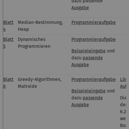
dazu passende
Ausgabe
Blatt
Median-Bestimmung,
Programmieraufgabe
4
Heap
Blatt
Dynamisches
Programmieraufgabe
5
Programmieren
Beispieleingabe
und
dazu
passende
Ausgabe
Blatt
Greedy-Algorithmen,
Programmieraufgabe
Lösu
6
Matroide
Aufg
Beispieleingabe
und
dazu
passende
Die
Ausgabe
der
6.2 
wer
Bon