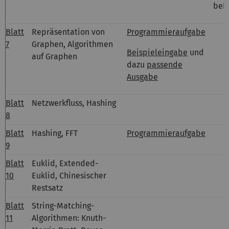
beh
Blatt
Repräsentation von
Programmieraufgabe
7
Graphen, Algorithmen
Beispieleingabe
und
auf Graphen
dazu
passende
Ausgabe
Blatt
Netzwerkfluss, Hashing
8
Blatt
Hashing, FFT
Programmieraufgabe
9
Blatt
Euklid, Extended-
10
Euklid, Chinesischer
Restsatz
Blatt
String-Matching-
11
Algorithmen: Knuth-