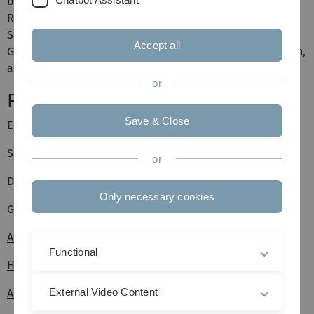
behandelt werden sind z.B. Asymptotische-Notationen,
Rekursionsgleichungen, Sortier- und
Selektionsalgorithmen, Hashmethoden, Algorithmen auf
Accept all
Graphen, Dynamisches Programmieren, Greedy-Methoden,
algebraische und zahlentheoretische Algorithmen.
or
Folien zur Vorlesung
Save & Close
Einführung
Sortier- und Selektionsalgorithmen
or
Dynamisches Pr
ogrammieren
Only necessary cookies
Greedy Algorithmen
Algorithmen auf Graphen
Functional
Hashing
External Video Content
Algebraische und zahlentheoretische Algorithmen