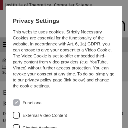
Skip
Skip
Skip
Skip
Institute of Theoretical Computer Science
to
to
to
to
main
content
footer
search
Privacy Settings
navigation
This website uses cookies. Strictly Necessary
Cookies are essential for the functionality of the
website. In accordance with Art. 6, 1a) GDPR, you
Menu
can choose to give your consent to a Video Cookie.
The Video Cookie is set to offer embedded third-
party content from video providers (e.g. YouTube,
Institute of Theoretical Computer
Berechenbarkeit und
Vimeo) without further access protection. You can
...
Science
Komplexität
revoke your consent at any time. To do so, simply go
to our privacy policy page (link below) and change
the cookie settings.
Berechenbarkeit und Komplexität
Klausur und Nachklausur
Functional
Die Nachklausur findet am 02.10.09 im H20 von 10:00-12:00
External Video Content
Uhr statt.
Chatbot Assistant