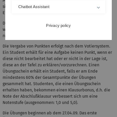
Melden Sie sich für diese Veranstaltung an. Schreiben Sie
sich in ein freies Tutorium während der
Chatbot Assistant
Einschreibungsphase ein.
Die Übungen finden wöchentlich statt. Übungsblätter
Privacy policy
werden in der Vorlesung ausgeteilt und werden auch im
rubikon2-System freigeschaltet.
Die Vergabe von Punkten erfolgt nach dem Votiersystem.
Ein Student erhält für eine Aufgabe keinen Punkt, wenn er
diese nicht bearbeitet hat oder er nicht in der Lage ist,
diese an der Tafel zu erklären/vorzurechnen. Einen
Übungsschein erhält ein Student, falls er am Ende
mindestens 60% der Gesamtpunkte der Übungen
gesammelt hat. Studenten, die einen Übungsschein
erhalten haben, bekommen einen Klausurbonus, d.h. die
Note der Abschlußklausur verbessert sich um eine
Notenstufe (ausgenommen: 1,0 und 5,0).
Die Übungen beginnen ab dem 27.04.09. Das erste