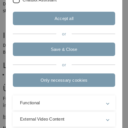
Die Klausur findet am 22.07.09 im H20 von 14:00-15:30 Uhr
statt.
Accept all
Inhalt
or
Die Vorlesung gibt eine Einführung in die Gebiete der
Save & Close
Berechenbarkeits- und Komplexitätstheorie.
Literatur
or
Vorlesungsskript
Only necessary cookies
Übungen
Für die Teilnahme an den Übungen melden Sie sich bitte
Functional
im rubikon2-System an unter
http://rubikon2.informatik.uni-ulm.de
External Video Content