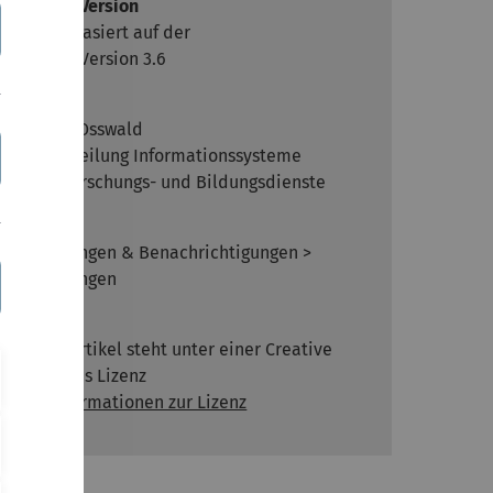
Moodle Version
Artikel basiert auf der
Moodle Version 3.6
Autor
Kathrin Osswald
kiz - Abteilung Informationssysteme
Team Forschungs- und Bildungsdienste
Kontext
Mitteilungen & Benachrichtigungen >
Mitteilungen
Lizenz
Dieser Artikel steht unter einer Creative
Commons Lizenz
Alle Informationen zur Lizenz