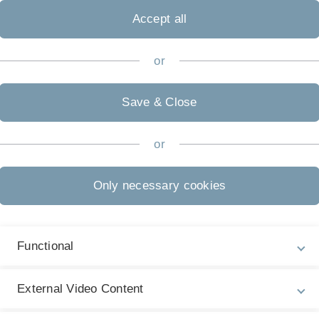
 können und wie sich die Nutzung für die Teilnehmenden
Accept all
or
Save & Close
or
Only necessary cookies
Functional
External Video Content