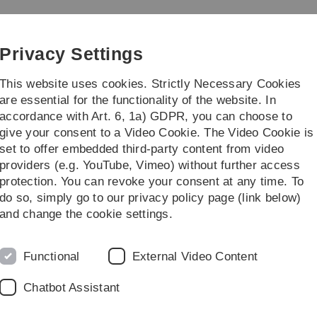
Skip
Skip
Skip
Skip
to
to
to
to
main
content
footer
search
Privacy Settings
navigation
This website uses cookies. Strictly Necessary Cookies
are essential for the functionality of the website. In
accordance with Art. 6, 1a) GDPR, you can choose to
 Teaching Solutions
give your consent to a Video Cookie. The Video Cookie is
set to offer embedded third-party content from video
 for Moodle
Mitteilungen & Benachrichtigungen
Gruppenchats
providers (e.g. YouTube, Vimeo) without further access
protection. You can revoke your consent at any time. To
do so, simply go to our privacy policy page (link below)
and change the cookie settings.
Functional
External Video Content
ierende anschreiben oder auch Kursteilnehmende sich
tensystem austauschen können, gibt es auch die
Chatbot Assistant
zu erlauben.