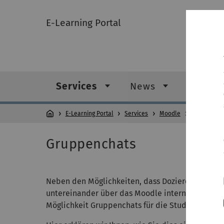
E-Learning Portal
Services
News
Digital
E-Learning Portal
Services
Moodle
Help & tips
Gruppenchats
Neben den Möglichkeiten, dass Dozierende Stud
untereinander über das Moodle interne Nachrich
Möglichkeit Gruppenchats für die Studierenden 