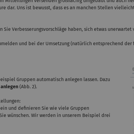
um Mitteilungen versenden großflächig umgebaut und auch neu
ure dar. Uns ist bewusst, dass es an manchen Stellen vielleic
enn Sie Verbesserungsvorschläge haben, sich etwas unerwartet
elden und bei der Umsetzung (natürlich entsprechend der f
Beispiel Gruppen automatisch anlegen lassen. Dazu
 anlegen
(Abb. 2).
tellungen:
n und definieren Sie wie viele Gruppen
Sie wünschen. Wir werden in unserem Beispiel drei