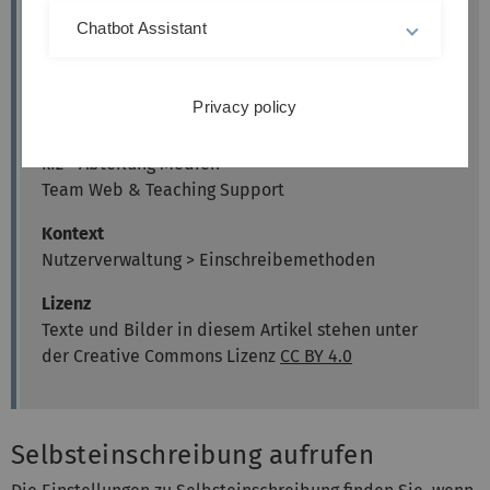
Moodle Version
Chatbot Assistant
Artikel basiert auf der
Moodle Version 4.5
Privacy policy
Autor
Kathrin Osswald
kiz - Abteilung Medien
Team Web & Teaching Support
Kontext
Nutzerverwaltung > Einschreibemethoden
Lizenz
Texte und Bilder in diesem Artikel stehen unter
der Creative Commons Lizenz
CC BY 4.0
Selbsteinschreibung aufrufen