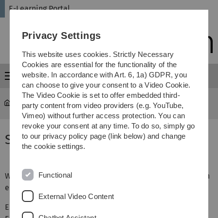
Skip
Skip
Skip
Skip
E-Learning Portal
to
to
to
to
main
content
footer
search
Privacy Settings
navigation
This website uses cookies. Strictly Necessary
Cookies are essential for the functionality of the
website. In accordance with Art. 6, 1a) GDPR, you
Menu
can choose to give your consent to a Video Cookie.
The Video Cookie is set to offer embedded third-
E-Learning Portal
...
Selbsteinschreibung
party content from video providers (e.g. YouTube,
Vimeo) without further access protection. You can
revoke your consent at any time. To do so, simply go
Selbsteinschreibung
to our privacy policy page (link below) and change
the cookie settings.
Functional
Wenn Sie einen neuen Kurs erhalten haben, sind natürlich
erst mal keine Teilnehmenden in diesen eingeschrieben.
External Video Content
Eine der zwei standardmäßig aktivierten
Chatbot Assistant