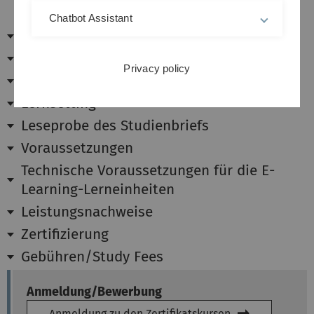
Chatbot Assistant
Modulhandbuch
Inhalte des Moduls
Privacy policy
Lernziele
Lernsetting
Leseprobe des Studienbriefs
Voraussetzungen
Technische Voraussetzungen für die E-
Learning-Lerneinheiten
Leistungsnachweise
Zertifizierung
Gebühren/Study Fees
Anmeldung/Bewerbung
Anmeldung zu den Zertifikatskursen