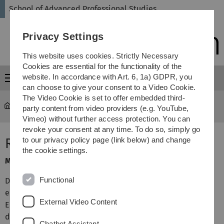
Skip
Skip
Skip
Skip
School of Advanced Professional Studies
to
to
to
to
main
content
footer
search
Privacy Settings
navigation
This website uses cookies. Strictly Necessary
Cookies are essential for the functionality of the
website. In accordance with Art. 6, 1a) GDPR, you
Menu
can choose to give your consent to a Video Cookie.
The Video Cookie is set to offer embedded third-
SAPS
...
Sensorsystemtechnik
party content from video providers (e.g. YouTube,
Vimeo) without further access protection. You can
revoke your consent at any time. To do so, simply go
Radarsensoren
to our privacy policy page (link below) and change
the cookie settings.
Modulgruppe: Sensorik
Functional
Dieses Modul soll die Lernenden in die Thematik
einführen und den Blickpunkt auch auf neuere
External Video Content
Entwicklungen lenken. Nach Abschluss des Moduls sollen
die Studierenden in der Lage sein, Prinzipien der
Chatbot Assistant