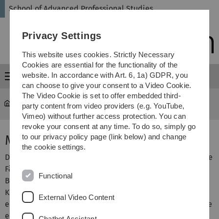
Skip
Skip
Skip
Skip
School of Advanced Professional Studies
to
to
to
to
main
content
footer
search
Privacy Settings
navigation
This website uses cookies. Strictly Necessary
Cookies are essential for the functionality of the
website. In accordance with Art. 6, 1a) GDPR, you
Menu
can choose to give your consent to a Video Cookie.
The Video Cookie is set to offer embedded third-
SAPS
...
DAS Business Analytics
party content from video providers (e.g. YouTube,
Vimeo) without further access protection. You can
revoke your consent at any time. To do so, simply go
Modul DAS-Abschlussarbeit
to our privacy policy page (link below) and change
the cookie settings.
Die Studierenden erweitern im Rahmen dieses Moduls die
Fähigkeit, ein Thema aus der aktuellen Forschung von
Functional
Business Analytics unter Beachtung wissenschaftlicher
Kriterien selbständig zu erarbeiten und darüber hinaus
External Video Content
eigene Lösungsansätze zu entwickeln. Über die Ergebnisse
erstellt der Studierende eine wissenschaftliche Arbeit.
Chatbot Assistant