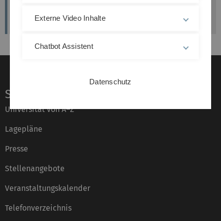
Anmeldung zur DAS-Abschlussarbeit
Externe Video Inhalte
Chatbot Assistent
Datenschutz
Service
Universität von A–Z
Lagepläne
Presse
Stellenangebote
Veranstaltungskalender
Telefonverzeichnis