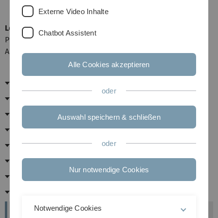
Externe Video Inhalte
Leitung DAS-Business Analytics
Chatbot Assistent
Prof. Dr. Mischa Seiter, Studiengangsleiter Business
Analytics
Alle Cookies akzeptieren
Ablauf
oder
Inhalte des Moduls
Voraussetzungen
Auswahl speichern & schließen
Bearbeitungsdauer
oder
Leistungsnachweise
Zertifizierung
Nur notwendige Cookies
Standards und Vorlagen
Entgelt
Notwendige Cookies
Anmeldung