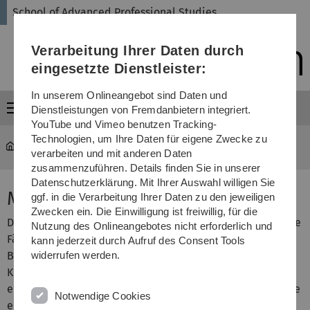
Direkt
Direkt
Direkt
Direkt
Direkt
School of Advanced Professional Studies
zur
zum
zum
zur
zur
Hauptnavigation
Inhalt
Funktionsmenü
Fußleiste
Suche
Verarbeitung Ihrer Daten durch
(Sprache,
Drucken,
eingesetzte Dienstleister:
Social
Media)
In unserem Onlineangebot sind Daten und
Menü
Dienstleistungen von Fremdanbietern integriert.
YouTube und Vimeo benutzen Tracking-
Technologien, um Ihre Daten für eigene Zwecke zu
SAPS
...
DAS Business Analytics
verarbeiten und mit anderen Daten
zusammenzuführen. Details finden Sie in unserer
Datenschutzerklärung. Mit Ihrer Auswahl willigen Sie
Modul DAS-Abschlussarbeit
ggf. in die Verarbeitung Ihrer Daten zu den jeweiligen
Zwecken ein. Die Einwilligung ist freiwillig, für die
Die Studierenden erweitern im Rahmen dieses Moduls die
Nutzung des Onlineangebotes nicht erforderlich und
Fähigkeit, ein Thema aus der aktuellen Forschung von
kann jederzeit durch Aufruf des Consent Tools
Business Analytics unter Beachtung wissenschaftlicher
widerrufen werden.
Kriterien selbständig zu erarbeiten und darüber hinaus
eigene Lösungsansätze zu entwickeln. Über die Ergebnisse
Notwendige Cookies
erstellt der Studierende eine wissenschaftliche Arbeit.