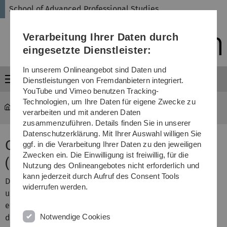
Direkt
Direkt
Direkt
Direkt
Direkt
School of Advanced Professional Studies
zur
zum
zum
zur
zur
Hauptnavigation
Inhalt
Funktionsmenü
Fußleiste
Suche
Verarbeitung Ihrer Daten durch
(Sprache,
Drucken,
eingesetzte Dienstleister:
Social
Media)
In unserem Onlineangebot sind Daten und
Menü
Dienstleistungen von Fremdanbietern integriert.
YouTube und Vimeo benutzen Tracking-
Technologien, um Ihre Daten für eigene Zwecke zu
SAPS
...
Certificate of Advanced Studies (CAS)
verarbeiten und mit anderen Daten
zusammenzuführen. Details finden Sie in unserer
Datenschutzerklärung. Mit Ihrer Auswahl willigen Sie
Certificate of Advanced Studies
ggf. in die Verarbeitung Ihrer Daten zu den jeweiligen
Zwecken ein. Die Einwilligung ist freiwillig, für die
(CAS)
Nutzung des Onlineangebotes nicht erforderlich und
kann jederzeit durch Aufruf des Consent Tools
Die Module des CAS können einzeln und weitgehend
widerrufen werden.
unabhängig voneinander studiert werden. Für jedes
erfolgreich absolvierte Modul erhalten Sie ein Zertifikat
Notwendige Cookies
der Universität Ulm.