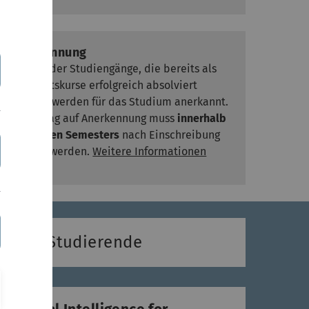
Anerkennung
Module der Studiengänge, die bereits als
Zertifikatskurse erfolgreich absolviert
wurden, werden für das Studium anerkannt.
Ein Antrag auf Anerkennung muss
innerhalb
des ersten Semesters
nach Einschreibung
gestellt werden.
Weitere Informationen
lierte Studierende