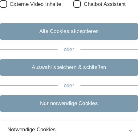
Mail an die Geschäftsstelle der SAPS zurück.
Externe Video Inhalte
Chatbot Assistent
fsbegleitenden Studiengang
Artificial Intelligence for
Alle Cookies akzeptieren
hreren Auflagen.
oder
tialgleichungen, Taylorentwicklung und
Auswahl speichern & schließen
ik und Wahrscheinlichkeitsrechnung
oder
Nur notwendige Cookies
n zum WiSe 2026/27 - für neu immatriku
Notwendige Cookies