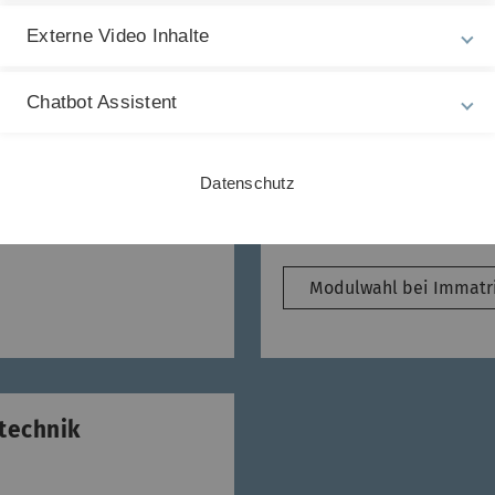
schaften
Masterstudiengang A
Connected Industri
Externe Video Inhalte
Modulwahl bei Immatri
Chatbot Assistent
Datenschutz
tics
Masterstudiengang 
Modulwahl bei Immatri
technik