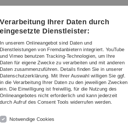
Direkt
Direkt
Direkt
Direkt
Direkt
zur
zum
zum
zur
zur
Hauptnavigation
Inhalt
Funktionsmenü
Fußleiste
Suche
Verarbeitung Ihrer Daten durch
(Sprache,
Drucken,
eingesetzte Dienstleister:
Social
Media)
In unserem Onlineangebot sind Daten und
sformate
Projekte
Über uns
Dienstleistungen von Fremdanbietern integriert. YouTube
und Vimeo benutzen Tracking-Technologien, um Ihre
Daten für eigene Zwecke zu verarbeiten und mit anderen
Immatrikulation und Rückmeldung
Daten zusammenzuführen. Details finden Sie in unserer
Datenschutzerklärung. Mit Ihrer Auswahl willigen Sie ggf.
lwahl
in die Verarbeitung Ihrer Daten zu den jeweiligen Zwecken
ein. Die Einwilligung ist freiwillig, für die Nutzung des
ulation in einen berufsbegleitenden, weiterbildenden
Onlineangebotes nicht erforderlich und kann jederzeit
 Sie im Laufe eines Semesters ein, zwei, drei oder mehr
durch Aufruf des Consent Tools widerrufen werden.
die Anzahl der Module an, die Sie im laufenden
Notwendige Cookies
risierung vor. Bitte senden Sie das Formular zu Ihrer