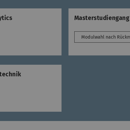
tics
Masterstudiengang 
Modulwahl nach Rückm
technik