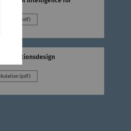
rtificial Intelligence for
es
kulation (pdf)
Instruktionsdesign
kulation (pdf)