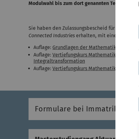
Modulwahl bis zum dort genannten Termin per E-
Sie haben den Zulassungsbescheid für den beru
Connected Industries
erhalten, mit einer oder me
Auflage:
Grundlagen der Mathematik
Auflage:
Vertiefungskurs Mathematik – Differen
Integraltransformation
Auflage:
Vertiefungskurs Mathematik – Statist
Formulare bei Immatrikulatio