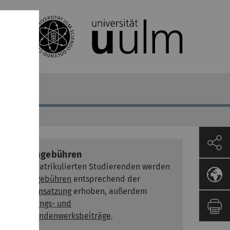
Studiengebühren
Von immatrikulierten Studierenden werden
Studiengebühren
entsprechend der
Gebührensatzung
erhoben, außerdem
Verwaltungs- und
Studierendenwerksbeiträge
.