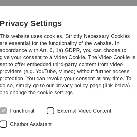
Skip
Skip
Skip
Skip
to
to
to
to
main
content
footer
search
Privacy Settings
navigation
This website uses cookies. Strictly Necessary Cookies
are essential for the functionality of the website. In
accordance with Art. 6, 1a) GDPR, you can choose to
ies
Practice & Transfer
give your consent to a Video Cookie. The Video Cookie is
set to offer embedded third-party content from video
Students
For Teachers
providers (e.g. YouTube, Vimeo) without further access
protection. You can revoke your consent at any time. To
do so, simply go to our privacy policy page (link below)
and change the cookie settings.
Angebot für Projekte in der Oberstufe
Functional
External Video Content
e Themen und dazu passende Literaturvorschläge aus verschi
Chatbot Assistant
 gymnasialen Oberstufe genutzt werden können. Sie greifen ak
 anschaulicher Form auf, berücksichtigen den aktuellen Wiss