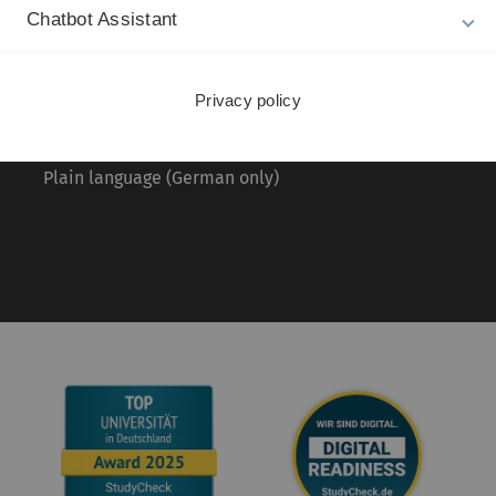
About this Website
Pr
Chatbot Assistant
La
Privacy Policy
26
Accessibility (German only)
Privacy policy
Sign language (German only)
Plain language (German only)