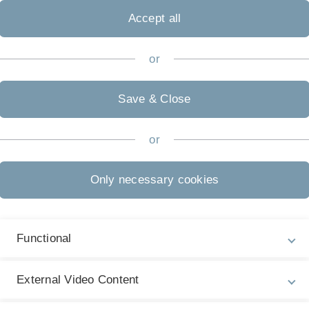
iche Arbeiten und bieten damit die optimale Vorbereitung au
Accept all
n Themen zu erhalten, klicken Sie bitte einfach auf den jewe
or
Save & Close
inter Versicherungsverträgen
or
leme
ftsprüfung
Only necessary cookies
Functional
External Video Content
Legal information
Re
ht