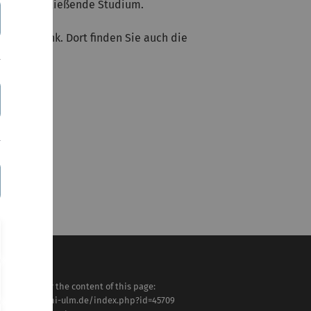
f das anschließende Studium.
iligen Link. Dort finden Sie auch die
sponsible for the content of this page:
tps://www.uni-ulm.de/index.php?id=45709