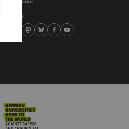
of. Dr. Robert Stelzer
st modified:
 . January 2026