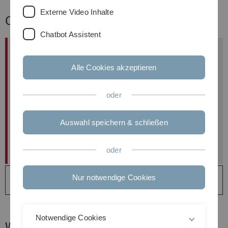
Externe Video Inhalte
Open Activity Tracker Framework
Chatbot Assistent
We are developing an open-​source framework for
continuous and reliable physical activity tracking at
Alle Cookies akzeptieren
low cost. The framework delivers researchers and
clinicians a transparent and easy-​to-configure tool
oder
for tracking activity in large cohorts. Researchers
have full control over signal processing and data
Auswahl speichern & schließen
streams, making the proprietary cloud based
services hosted in unknown locations obsolete.
oder
More details about the open activity tracker
Nur notwendige Cookies
framework
Notwendige Cookies
Wound color checker