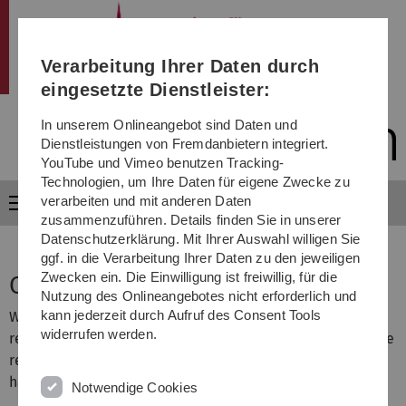
Institut
Direkt
Direkt
Direkt
Direkt
Direkt
zur
zum
zum
zur
zur
Hauptnavigation
Inhalt
Funktionsmenü
Fußleiste
Suche
Verarbeitung Ihrer Daten durch
(Sprache,
Drucken,
eingesetzte Dienstleister:
Social
Media)
In unserem Onlineangebot sind Daten und
Dienstleistungen von Fremdanbietern integriert.
YouTube und Vimeo benutzen Tracking-
Technologien, um Ihre Daten für eigene Zwecke zu
verarbeiten und mit anderen Daten
Menü
zusammenzuführen. Details finden Sie in unserer
Datenschutzerklärung. Mit Ihrer Auswahl willigen Sie
ggf. in die Verarbeitung Ihrer Daten zu den jeweiligen
Zwecken ein. Die Einwilligung ist freiwillig, für die
Open-Hardware
Nutzung des Onlineangebotes nicht erforderlich und
kann jederzeit durch Aufruf des Consent Tools
We design hardware for wearables that can be used for
widerrufen werden.
research. Some of these projects we make available to the
research community. Below you find a list of projects we
have made publicly available.
Notwendige Cookies