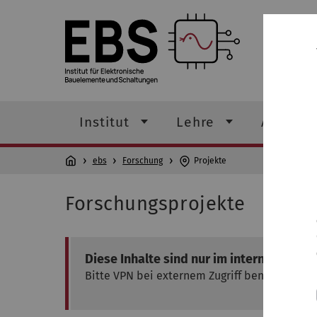
Institut für Elektronische Bauelemente 
Institut
Lehre
Abschlu
ebs
Forschung
Projekte
Forschungsprojekte
Diese Inhalte sind nur im internen Uni U
Bitte VPN bei externem Zugriff benutzen!