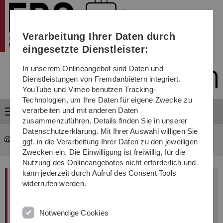
Institut für Elektronische Bauelemente und Schaltungen
Direkt
Direkt
Direkt
Direkt
Direkt
zur
zum
zum
zur
zur
Hauptnavigation
Inhalt
Funktionsmenü
Fußleiste
Suche
Verarbeitung Ihrer Daten durch
(Sprache,
Drucken,
eingesetzte Dienstleister:
Social
Media)
In unserem Onlineangebot sind Daten und
Dienstleistungen von Fremdanbietern integriert.
YouTube und Vimeo benutzen Tracking-
Technologien, um Ihre Daten für eigene Zwecke zu
verarbeiten und mit anderen Daten
Menü
zusammenzuführen. Details finden Sie in unserer
Datenschutzerklärung. Mit Ihrer Auswahl willigen Sie
ebs
...
Schwerpunkte
ggf. in die Verarbeitung Ihrer Daten zu den jeweiligen
Zwecken ein. Die Einwilligung ist freiwillig, für die
Nutzung des Onlineangebotes nicht erforderlich und
kann jederzeit durch Aufruf des Consent Tools
Millimeterwellen-Radar Transceiver-Frontends
widerrufen werden.
Das Institut erforscht und entwickelt
Notwendige Cookies
siliziumbasierte, hochintegrierte Schaltungen für