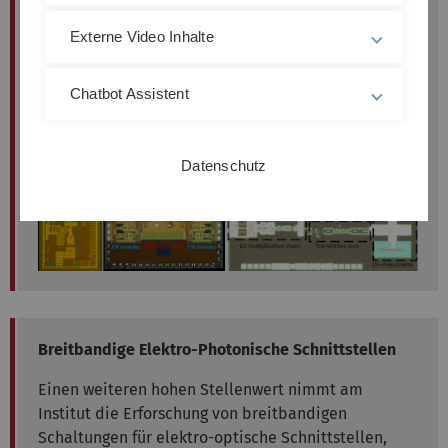
Schaltungen für zukünftige 5G/6G
Externe Video Inhalte
Mobilfunkstandards, drahtlose
Backhaul-/Fronthaul-Lösungen und mobile
Satellitenkommunikationssysteme im
Chatbot Assistent
Millimeterwellen- und THz-Frequenzbereich.
Datenschutz
Breitbandige Elektro-Photonische Schnittstellen
Einen weiteren hohen Stellenwert nimmt am
Institut die Erforschung von breitbandigen
Schaltungen für elektro-optische Schnittstellen,