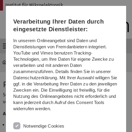
Direkt
Direkt
Direkt
Direkt
Direkt
Institut für Mikroelektronik
zur
zum
zum
zur
zur
Hauptnavigation
Inhalt
Funktionsmenü
Fußleiste
Suche
Verarbeitung Ihrer Daten durch
(Sprache,
Drucken,
eingesetzte Dienstleister:
Social
Media)
In unserem Onlineangebot sind Daten und
Menü
Dienstleistungen von Fremdanbietern integriert.
YouTube und Vimeo benutzen Tracking-
Technologien, um Ihre Daten für eigene Zwecke zu
mikro
Institut
verarbeiten und mit anderen Daten
zusammenzuführen. Details finden Sie in unserer
Datenschutzerklärung. Mit Ihrer Auswahl willigen Sie
Prof. Dr. Claus Braxmaier
ggf. in die Verarbeitung Ihrer Daten zu den jeweiligen
Zwecken ein. Die Einwilligung ist freiwillig, für die
54 Jahre alt, geboren in Villingen-Schwenningen,
Nutzung des Onlineangebotes nicht erforderlich und
verheiratet, 2 Töchter (26a und 23a).
kann jederzeit durch Aufruf des Consent Tools
widerrufen werden.
Ausbildung:
Studium der Feinwerktechnik an der
Notwendige Cookies
Fachhochschule Furtwangen im Schwarzwald zum