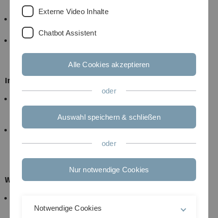
Dipl.-Ing. (FH) (1992)
Externe Video Inhalte
Studium der Physik an der Universität Konstanz zum
Dipl.-Phys. (2001)
Chatbot Assistent
Promotion in Experimentalphysik bei Prof. Dr.
Jürgen Mlynek an der Uni Konstanz zum Dr. rer nat.
(2001)
Alle Cookies akzeptieren
Industrie:
oder
1992-1993: Entwicklungsingenieur am IMIT (Institut
für Mikro- und Informationstechnik) Villingen-
Auswahl speichern & schließen
Schwenningen
2001-2005: Systembeauftragter bei Airbus Defence
& Space Friedrichshafen für
oder
Erdbeobachtungsmissionen und wissenschaftliche
Missionen
Nur notwendige Cookies
Wissenschaftliche Tätigkeit:
2005-2012: W2-Professur für Physik und
Regelungstechnik an der HTWG Konstanz
Notwendige Cookies