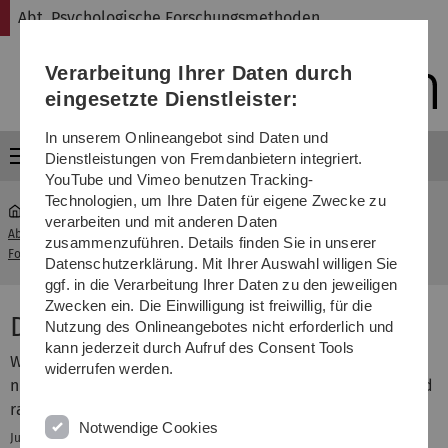
Direkt
Direkt
Direkt
Direkt
Direkt
Abt. Psychologische Forschungsmethoden
zur
zum
zum
zur
zur
Hauptnavigation
Inhalt
Funktionsmenü
Fußleiste
Suche
Verarbeitung Ihrer Daten durch
(Sprache,
Drucken,
eingesetzte Dienstleister:
Social
Media)
In unserem Onlineangebot sind Daten und
Menü
Dienstleistungen von Fremdanbietern integriert.
YouTube und Vimeo benutzen Tracking-
Technologien, um Ihre Daten für eigene Zwecke zu
verarbeiten und mit anderen Daten
Abt. Psychologische
Scientific
zusammenzuführen. Details finden Sie in unserer
...
Forschungsmethoden
Computing
Datenschutzerklärung. Mit Ihrer Auswahl willigen Sie
ggf. in die Verarbeitung Ihrer Daten zu den jeweiligen
Zwecken ein. Die Einwilligung ist freiwillig, für die
Dölle-Cluster
Nutzung des Onlineangebotes nicht erforderlich und
kann jederzeit durch Aufruf des Consent Tools
We maintain a high-performance computer cluster for
widerrufen werden.
numeric simulation. With its 1.8 TFlop/s, the system would
rank 5th in the
TOP-500 list of world's supercomputers
(in
Notwendige Cookies
.
June 2001)