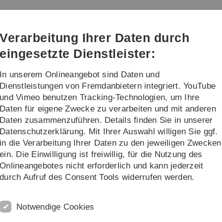
Direkt
Direkt
Direkt
Direkt
Direkt
zur
zum
zum
zur
zur
n
Hauptnavigation
Inhalt
Funktionsmenü
Fußleiste
Suche
Verarbeitung Ihrer Daten durch
(Sprache,
Drucken,
eingesetzte Dienstleister:
Social
Media)
In unserem Onlineangebot sind Daten und
Dienstleistungen von Fremdanbietern integriert. YouTube
und Vimeo benutzen Tracking-Technologien, um Ihre
Daten für eigene Zwecke zu verarbeiten und mit anderen
Overview
Daten zusammenzuführen. Details finden Sie in unserer
Datenschutzerklärung. Mit Ihrer Auswahl willigen Sie ggf.
in die Verarbeitung Ihrer Daten zu den jeweiligen Zwecken
ein. Die Einwilligung ist freiwillig, für die Nutzung des
ranging from genuinely methodological research in the contex
Onlineangebotes nicht erforderlich und kann jederzeit
arch, to basic and applied cognition.
durch Aufruf des Consent Tools widerrufen werden.
arious fields along with some representative publications belo
Notwendige Cookies