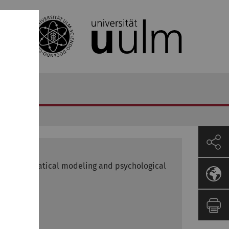
t of mathematical modeling and psychological
w.