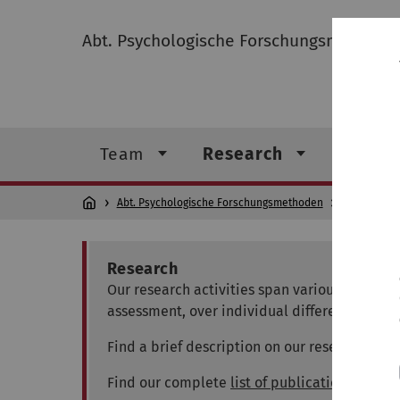
Abt. Psychologische Forschungsmethode
Team
Research
Abt. Psychologische Forschungsmethoden
Research
Research
Our research activities span various fields 
assessment, over individual differences rese
Find a brief description on our research in v
Find our complete
list of publications here
.