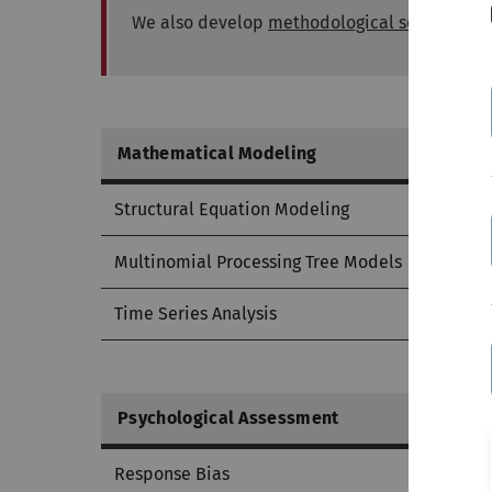
We also develop
methodological software
.
Mathematical Modeling
Structural Equation Modeling
Multinomial Processing Tree Models
Time Series Analysis
Psychological Assessment
Response Bias