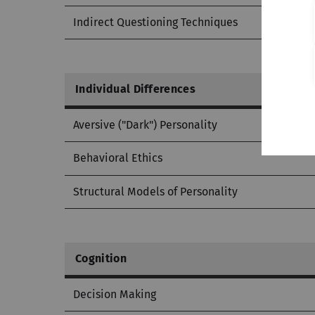
Indirect Questioning Techniques
Individual Differences
Aversive ("Dark") Personality
Behavioral Ethics
Structural Models of Personality
Cognition
Decision Making