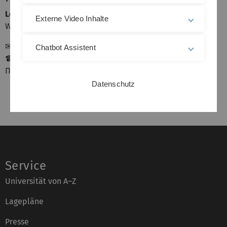
Lea C. de Hesselle
Externe Video Inhalte
Wissenschaftliche Mitarbeiterin
✉
Lea de Hesselle
Chatbot Assistent
☎ +49-(0)731/50 31854
Π 47.2.415
Datenschutz
Service
Universität von A–Z
Lagepläne
Presse