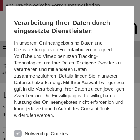
Direkt
Direkt
Direkt
Direkt
Direkt
Abt. Psychologische Forschungsmethoden
zur
zum
zum
zur
zur
Hauptnavigation
Inhalt
Funktionsmenü
Fußleiste
Suche
Verarbeitung Ihrer Daten durch
(Sprache,
Drucken,
eingesetzte Dienstleister:
Social
Media)
In unserem Onlineangebot sind Daten und
Menü
Dienstleistungen von Fremdanbietern integriert.
YouTube und Vimeo benutzen Tracking-
Technologien, um Ihre Daten für eigene Zwecke zu
verarbeiten und mit anderen Daten
Abt. Psychologische Forschungsmethoden
...
Lea de Hesselle
zusammenzuführen. Details finden Sie in unserer
Datenschutzerklärung. Mit Ihrer Auswahl willigen Sie
ggf. in die Verarbeitung Ihrer Daten zu den jeweiligen
Lea C. de Hesselle
Zwecken ein. Die Einwilligung ist freiwillig, für die
Nutzung des Onlineangebotes nicht erforderlich und
since
Research Assistant/PhD student,
kann jederzeit durch Aufruf des Consent Tools
10/2023
Quantitative Methods in Psychology, Ulm
widerrufen werden.
University
since
Tutor for statistics, Ulm University
Notwendige Cookies