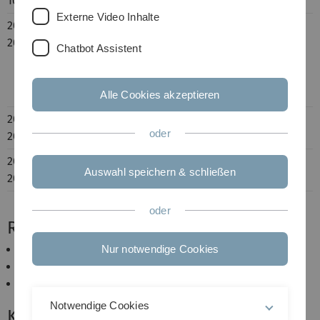
10/2019
Externe Video Inhalte
2021-
Master of Science in Psychology, Ulm
2023
University. Thesis: “Effects of a 14-day social
Chatbot Assistent
media abstinence of mental health and
well-being: results from an experimental
study”
Alle Cookies akzeptieren
2020-
Student assistant, Department of Molecular
oder
2022
Psychology, Ulm University
2018-
Bachelor of Science in Psychology, Ulm
Auswahl speichern & schließen
2021
University
oder
Research Interests
dark personality
Nur notwendige Cookies
occupational interests
moral foundations
Notwendige Cookies
Kontakt