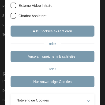
Externe Video Inhalte
Presse
Stellenangebote
Chatbot Assistent
Veranstaltungskalender
Alle Cookies akzeptieren
Telefonverzeichnis
oder
Auswahl speichern & schließen
oder
Rechtliche Hinweise
Impressum
Nur notwendige Cookies
Datenschutz
Barrierefreiheit
Notwendige Cookies