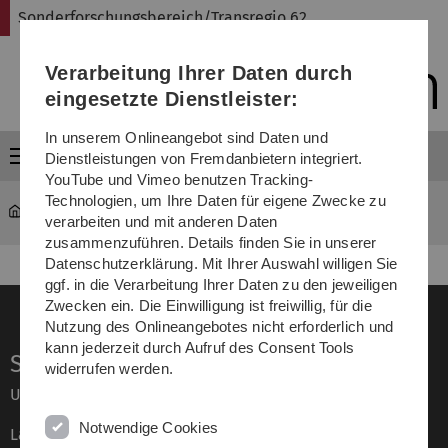
Direkt
Direkt
Direkt
Direkt
Direkt
Sonderforschungsbereich/Transregio 62
zur
zum
zum
zur
zur
Hauptnavigation
Inhalt
Funktionsmenü
Fußleiste
Suche
Verarbeitung Ihrer Daten durch
(Sprache,
Drucken,
eingesetzte Dienstleister:
Social
Media)
In unserem Onlineangebot sind Daten und
Menü
Dienstleistungen von Fremdanbietern integriert.
YouTube und Vimeo benutzen Tracking-
Technologien, um Ihre Daten für eigene Zwecke zu
Sonderforschungsbereich Transregio 62
Forschung
verarbeiten und mit anderen Daten
zusammenzuführen. Details finden Sie in unserer
Datenschutzerklärung. Mit Ihrer Auswahl willigen Sie
ggf. in die Verarbeitung Ihrer Daten zu den jeweiligen
Zwecken ein. Die Einwilligung ist freiwillig, für die
Nutzung des Onlineangebotes nicht erforderlich und
kann jederzeit durch Aufruf des Consent Tools
Service
widerrufen werden.
Universität von A–Z
Notwendige Cookies
Lagepläne