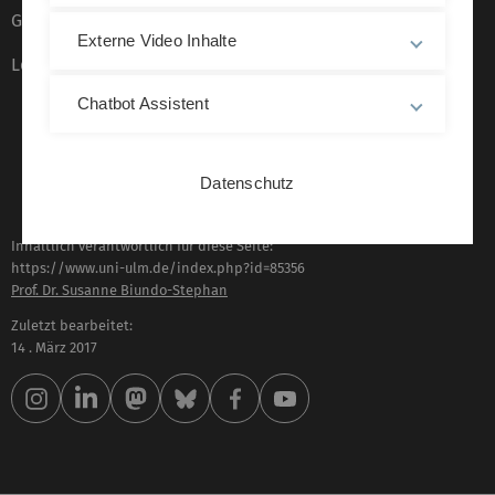
Gebärdensprache
Externe Video Inhalte
Leichte Sprache
Chatbot Assistent
Datenschutz
Inhaltlich verantwortlich für diese Seite:
https://www.uni-ulm.de/index.php?id=85356
Prof. Dr. Susanne Biundo-Stephan
Zuletzt bearbeitet:
14 . März 2017