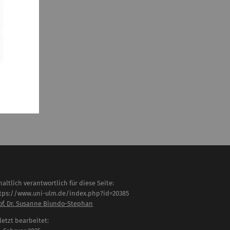
geklärt.
n von in
 für die
 für die
logs).
els, vor
 auf die
haltlich verantwortlich für diese Seite:
tps://www.uni-ulm.de/index.php?id=20385
of. Dr. Susanne Biundo-Stephan
letzt bearbeitet: