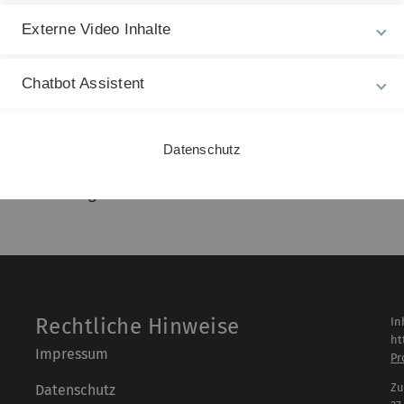
 Verhaltenssteuerung in einer Dialog-ähnlichen Situation auf
Externe Video Inhalte
en Gesamt-SFB/TRR besteht hierbei (1) in der Identifikatio
n Mechanismen intelligenten adaptiven Verhaltens (Beitrag
Chatbot Assistent
esondere des Strategiewechsels, und (2) deren Nutzbarmachung
en (Beitrag für die Erforschung der Companion-Seite des Dia
Datenschutz
rsuchung der physiologischen Korrelate des Strategiewechs
 Arbeiten stand, fokussiert die aktuelle Förderperiode
ür den Strategiewechsel unterstützend wirken.
Rechtliche Hinweise
In
ht
Impressum
Pr
Zu
Datenschutz