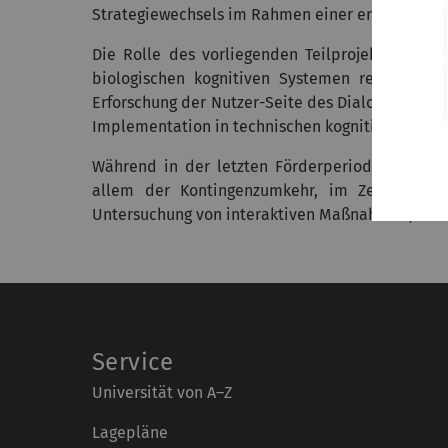
Strategiewechsels im Rahmen einer erfolgreichen
Die Rolle des vorliegenden Teilprojektes für d
biologischen kognitiven Systemen realisierte
Erforschung der Nutzer-Seite des Dialogs), insb
Implementation in technischen kognitiven System
Während in der letzten Förderperiode die Unte
allem der Kontingenzumkehr, im Zentrum der
Untersuchung von interaktiven Maßnahmen, die f
Service
Universität von A–Z
Lagepläne