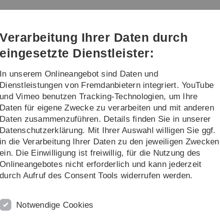
Direkt
Direkt
Direkt
Direkt
Direkt
zur
zum
zum
zur
zur
Hauptnavigation
Inhalt
Funktionsmenü
Fußleiste
Suche
Verarbeitung Ihrer Daten durch
(Sprache,
Drucken,
eingesetzte Dienstleister:
Social
Media)
In unserem Onlineangebot sind Daten und
CT
Dienstleistungen von Fremdanbietern integriert. YouTube
und Vimeo benutzen Tracking-Technologien, um Ihre
Daten für eigene Zwecke zu verarbeiten und mit anderen
Teilprojekte
Projektbereich A
Teilprojekt A4
Daten zusammenzuführen. Details finden Sie in unserer
Datenschutzerklärung. Mit Ihrer Auswahl willigen Sie ggf.
in die Verarbeitung Ihrer Daten zu den jeweiligen Zwecken
ein. Die Einwilligung ist freiwillig, für die Nutzung des
Onlineangebotes nicht erforderlich und kann jederzeit
bewertung und des Strategiewechse
durch Aufruf des Consent Tools widerrufen werden.
Notwendige Cookies