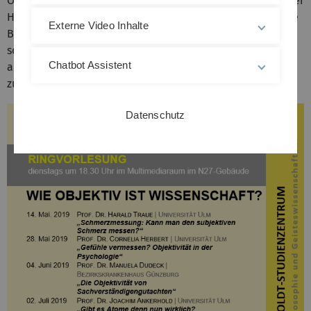
Objektivität an, mit Bedingungen und Voraussetzungen der
Herstellung objektiv gültigen Wissens, was durch konkrete
Externe Video Inhalte
Bezugnahme auf Einzelaspekte veranschaulicht werden
soll. Zentrales Anliegen ist es, einen differenzierten Blick
Chatbot Assistent
auf eine Grundvoraussetzung von Erkennen und Handeln
zu werfen.
Datenschutz