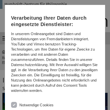
Direkt
Direkt
Direkt
Direkt
Direkt
Humboldt-Zentrum für Philosophie
zur
zum
zum
zur
zur
Hauptnavigation
Inhalt
Funktionsmenü
Fußleiste
Suche
Verarbeitung Ihrer Daten durch
(Sprache,
Drucken,
eingesetzte Dienstleister:
Social
Media)
In unserem Onlineangebot sind Daten und
Menü
Dienstleistungen von Fremdanbietern integriert.
YouTube und Vimeo benutzen Tracking-
Technologien, um Ihre Daten für eigene Zwecke zu
verarbeiten und mit anderen Daten
Humboldt-Zentrum für
Interdisziplinäre
zusammenzuführen. Details finden Sie in unserer
...
Philosophie
Ringvorlesung
Datenschutzerklärung. Mit Ihrer Auswahl willigen Sie
ggf. in die Verarbeitung Ihrer Daten zu den jeweiligen
Zwecken ein. Die Einwilligung ist freiwillig, für die
Interdisziplinäre Ringvorlesung
Nutzung des Onlineangebotes nicht erforderlich und
kann jederzeit durch Aufruf des Consent Tools
Sommersemester 2019
widerrufen werden.
Notwendige Cookies