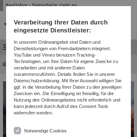
Direkt
Direkt
Direkt
Direkt
Direkt
Reallabor - Dietenheim zieht an
zur
zum
zum
zur
zur
Hauptnavigation
Inhalt
Funktionsmenü
Fußleiste
Suche
Verarbeitung Ihrer Daten durch
(Sprache,
Drucken,
eingesetzte Dienstleister:
Social
Media)
In unserem Onlineangebot sind Daten und
Menü
Dienstleistungen von Fremdanbietern integriert.
YouTube und Vimeo benutzen Tracking-
Technologien, um Ihre Daten für eigene Zwecke zu
Reallabor - Dietenheim zieht an
Das Nähcafe
verarbeiten und mit anderen Daten
zusammenzuführen. Details finden Sie in unserer
Datenschutzerklärung. Mit Ihrer Auswahl willigen Sie
ggf. in die Verarbeitung Ihrer Daten zu den jeweiligen
Zwecken ein. Die Einwilligung ist freiwillig, für die
Nutzung des Onlineangebotes nicht erforderlich und
kann jederzeit durch Aufruf des Consent Tools
widerrufen werden.
Notwendige Cookies