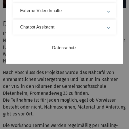
Externe Video Inhalte
Das Nähcafé
Chatbot Assistent
Im Rahmen des Reallabors wurde in Dietenheim ein
Nähcafé „für alle“ eingerichtet. In den Räumlichkeiten der
Illertisser Str. 1, wurden über 2 Jahre hinweg, regelmäßige
Datenschutz
Workshops zum Thema Nähen, Upcycling, Reparatur und
Handarbeit angeleitet.
Nach Abschluss des Projektes wurde das Nähcafé von
ehrenamtlichen weitergetragen und ist nun im Rahmen
der VHS in den Räumen der Gemeinschaftsschule
Dietenheim, Promenadeweg 33 zu finden.
Die Teilnahme ist für jeden möglich, egal ob Vorwissen
besteht oder nicht. Nähmaschinen, Material und Anleitung
gibt es vor Ort.
Die Workshop Termine werden regelmäßig per Mailing-