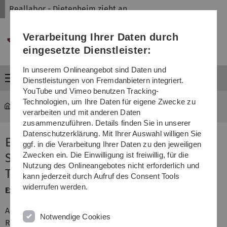
Direkt
Direkt
Direkt
Direkt
Direkt
Reallabor - Dietenheim zieht an
zur
zum
zum
zur
zur
Hauptnavigation
Inhalt
Funktionsmenü
Fußleiste
Suche
Verarbeitung Ihrer Daten durch
(Sprache,
Drucken,
eingesetzte Dienstleister:
Social
Media)
In unserem Onlineangebot sind Daten und
Menü
Dienstleistungen von Fremdanbietern integriert.
YouTube und Vimeo benutzen Tracking-
Technologien, um Ihre Daten für eigene Zwecke zu
Reallabor - Dietenheim zieht an
...
Experten Workshop
verarbeiten und mit anderen Daten
zusammenzuführen. Details finden Sie in unserer
Datenschutzerklärung. Mit Ihrer Auswahl willigen Sie
Expertenworkshop "Empirische
ggf. in die Verarbeitung Ihrer Daten zu den jeweiligen
Zwecken ein. Die Einwilligung ist freiwillig, für die
Studien zum nachhaltigen
Nutzung des Onlineangebotes nicht erforderlich und
Textilkonsum"
kann jederzeit durch Aufruf des Consent Tools
widerrufen werden.
Expertenworkshop am 1. Oktober 2015
Am Donnerstag, den 01.Oktober 2015 veranstaltete das
Notwendige Cookies
Reallabor einen Expertenworkshop zum Thema