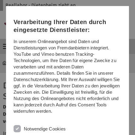
Direkt
Direkt
Direkt
Direkt
Direkt
Reallabor - Dietenheim zieht an
zur
zum
zum
zur
zur
Hauptnavigation
Inhalt
Funktionsmenü
Fußleiste
Suche
Verarbeitung Ihrer Daten durch
(Sprache,
Drucken,
eingesetzte Dienstleister:
Social
Media)
In unserem Onlineangebot sind Daten und
Menü
Dienstleistungen von Fremdanbietern integriert.
YouTube und Vimeo benutzen Tracking-
Technologien, um Ihre Daten für eigene Zwecke zu
Reallabor - Dietenheim zieht an
...
Pop Up Shop
verarbeiten und mit anderen Daten
zusammenzuführen. Details finden Sie in unserer
Datenschutzerklärung. Mit Ihrer Auswahl willigen Sie
Das Nähcafé wird zum Pop Up
ggf. in die Verarbeitung Ihrer Daten zu den jeweiligen
Zwecken ein. Die Einwilligung ist freiwillig, für die
Shop für FAIR FASHION.
Nutzung des Onlineangebotes nicht erforderlich und
kann jederzeit durch Aufruf des Consent Tools
Der Pop Up Shop "
Fair Fashion
" bietet in der Zeit vom 4.
widerrufen werden.
Dezember 2027 bis Juni 2018 nachhaltiger Mode
verschiedenste Anbieter
Notwendige Cookies
In den neu gestalteten Räumlichkeiten kann regional