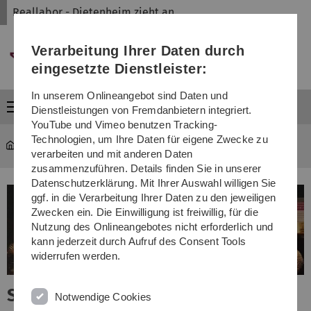
Direkt
Direkt
Direkt
Direkt
Direkt
Reallabor - Dietenheim zieht an
zur
zum
zum
zur
zur
Hauptnavigation
Inhalt
Funktionsmenü
Fußleiste
Suche
Verarbeitung Ihrer Daten durch
(Sprache,
Drucken,
eingesetzte Dienstleister:
Social
Media)
In unserem Onlineangebot sind Daten und
Menü
Dienstleistungen von Fremdanbietern integriert.
YouTube und Vimeo benutzen Tracking-
Technologien, um Ihre Daten für eigene Zwecke zu
Reallabor - Dietenheim zieht an
...
Symposium
verarbeiten und mit anderen Daten
zusammenzuführen. Details finden Sie in unserer
Datenschutzerklärung. Mit Ihrer Auswahl willigen Sie
ggf. in die Verarbeitung Ihrer Daten zu den jeweiligen
Zwecken ein. Die Einwilligung ist freiwillig, für die
Nutzung des Onlineangebotes nicht erforderlich und
kann jederzeit durch Aufruf des Consent Tools
widerrufen werden.
Sustainable Fashion Consumption
Notwendige Cookies