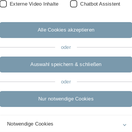
lichen Ionenkanälen, die die elektrische Erregbarkeit
Externe Video Inhalte
Chatbot Assistent
erlängerte Muskelanspannung verantwortlich.
eidet man Chlorid- und Natriumkanalmyotonien.
Alle Cookies akzeptieren
oder
Auswahl speichern & schließen
oder
Nur notwendige Cookies
Notwendige Cookies