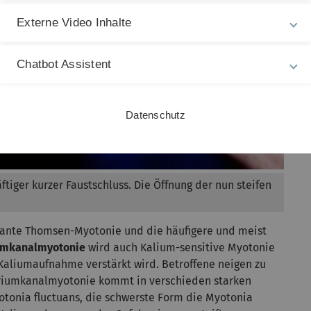
Externe Video Inhalte
Chatbot Assistent
Datenschutz
tiger kurzer Faustschluss. Die Öffnung der nun steifen
ante Thomsen-Myotonie und die häufigere und meist
umkanalmyotonie
wird auch Kalium-sensitive Myotonie
 Kaliumaufnahme verstärkt wird. Betroffene neigen zu
riumkanalmyotonie kommt in verschieden starken
yotonia fluctuans, die schwerste Form die Myotonia