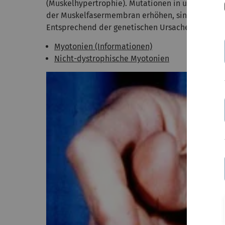
(Muskelhypertrophie). Mutationen in unterschied
der Muskelfasermembran erhöhen, sind für die v
Entsprechend der genetischen Ursache untersch
Myotonien (Informationen)
Nicht-dystrophische Myotonien