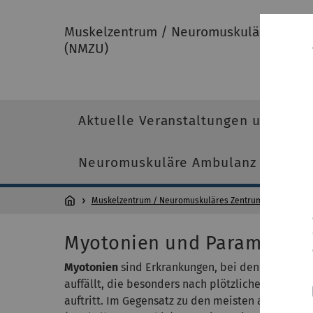
Muskelzentrum / Neuromuskuläres Zentr
(NMZU)
Aktuelle Veranstaltungen und Info
Neuromuskuläre Ambulanz
...
Muskelzentrum / Neuromuskuläres Zentrum der Universi
Myotonien und Paramyoton
Myotonien
sind Erkrankungen, bei denen als Hau
auffällt, die besonders nach plötzlichen und hef
auftritt. Im Gegensatz zu den meisten anderen 