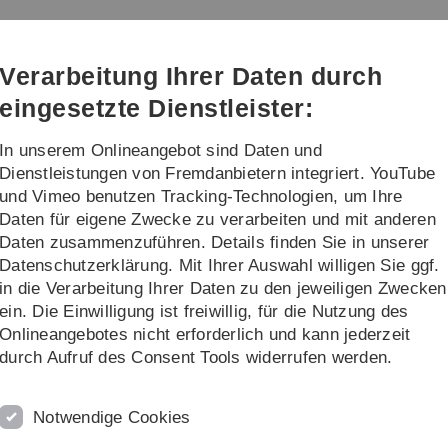
Direkt
Direkt
Direkt
Direkt
Direkt
zur
zum
zum
zur
zur
um der Universität Ulm
Hauptnavigation
Inhalt
Funktionsmenü
Fußleiste
Suche
Verarbeitung Ihrer Daten durch
(Sprache,
Drucken,
eingesetzte Dienstleister:
Social
Media)
In unserem Onlineangebot sind Daten und
rmationen
Ambulante und stationäre Verso
Dienstleistungen von Fremdanbietern integriert. YouTube
und Vimeo benutzen Tracking-Technologien, um Ihre
Daten für eigene Zwecke zu verarbeiten und mit anderen
Daten zusammenzuführen. Details finden Sie in unserer
Datenschutzerklärung. Mit Ihrer Auswahl willigen Sie ggf.
in die Verarbeitung Ihrer Daten zu den jeweiligen Zwecken
tät Ulm (NMZU)
Schwerpunkt Muskelkanalopathien
Myotonien und Par
ein. Die Einwilligung ist freiwillig, für die Nutzung des
Onlineangebotes nicht erforderlich und kann jederzeit
ie
durch Aufruf des Consent Tools widerrufen werden.
ptsymptom eine generalisierte Muskelsteifigkeit
tigen Muskelkontraktionen z. B. beim Erschrecken
Notwendige Cookies
Muskelerkrankungen ist die Muskelmasse eher vermehrt