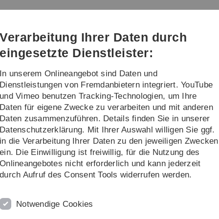
Direkt
Direkt
Direkt
Direkt
Direkt
zur
zum
zum
zur
zur
Hauptnavigation
Inhalt
Funktionsmenü
Fußleiste
Suche
Verarbeitung Ihrer Daten durch
(Sprache,
Drucken,
eingesetzte Dienstleister:
Social
Media)
In unserem Onlineangebot sind Daten und
banek
AG Dr. Cernansky
Dienstleistungen von Fremdanbietern integriert. YouTube
und Vimeo benutzen Tracking-Technologien, um Ihre
Daten für eigene Zwecke zu verarbeiten und mit anderen
Daten zusammenzuführen. Details finden Sie in unserer
Datenschutzerklärung. Mit Ihrer Auswahl willigen Sie ggf.
in die Verarbeitung Ihrer Daten zu den jeweiligen Zwecken
ein. Die Einwilligung ist freiwillig, für die Nutzung des
Onlineangebotes nicht erforderlich und kann jederzeit
 Anregung
durch Aufruf des Consent Tools widerrufen werden.
ung einer
ten Silizium-
Notwendige Cookies
nten