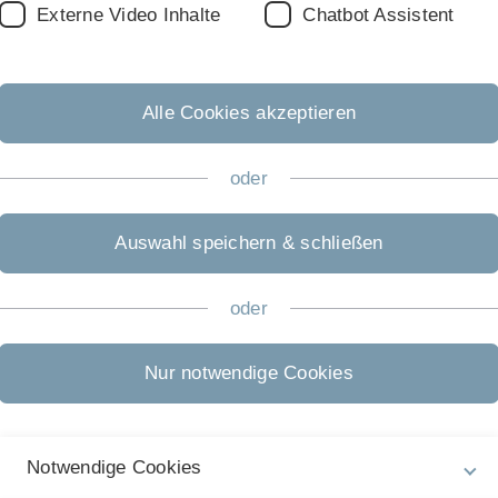
Externe Video Inhalte
Chatbot Assistent
Elektronenspin-
sonator gekoppelten,
Alle Cookies akzeptieren
einem
unications Physics"
oder
rden.
Auswahl speichern & schließen
Nächster Beitrag
oder
Preprint über stark an ein SiV
gekoppelte Spins in einem nano-
Nur notwendige Cookies
Diamanten auf arXiv
Im Preprint "Strongly Coupled Spins of
Silicon-Vacancy Centers Inside a
Nanodiamond with Sub-Megahertz
Linewidth" zeigen wir die Kopplung von
Notwendige Cookies
Spins an…