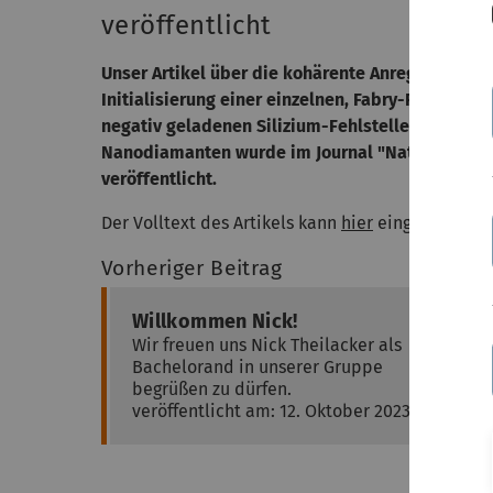
veröffentlicht
Unser Artikel über die kohärente Anregung und 
Initialisierung einer einzelnen, Fabry-Perot Re
negativ geladenen Silizium-Fehlstelle (SiV-) in 
Nanodiamanten wurde im Journal "Nature Comm
veröffentlicht.
Der Volltext des Artikels kann
hier
eingesehen we
Vorheriger Beitrag
Willkommen Nick!
Wir freuen uns Nick Theilacker als
Bachelorand in unserer Gruppe
begrüßen zu dürfen.
veröffentlicht am: 12. Oktober 2023