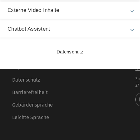
veröffentlicht am: 16. Dezember 2023
Externe Video Inhalte
Chatbot Assistent
Datenschutz
Rechtliche Hinweise
In
ht
Impressum
Fe
Zu
Datenschutz
27
Barrierefreiheit
Gebärdensprache
Leichte Sprache