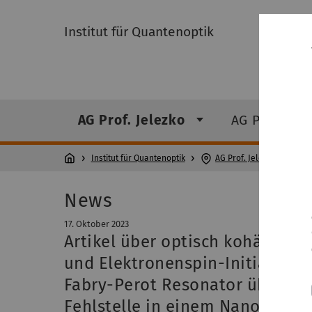
Institut für Quantenoptik
AG Prof. Jelezko
AG Prof. Ku
Institut für Quantenoptik
AG Prof. Jelezko
News
17. Oktober 2023
Artikel über optisch kohärente
und Elektronenspin-Initialisier
Fabry-Perot Resonator überhöh
Fehlstelle in einem Nanodiama