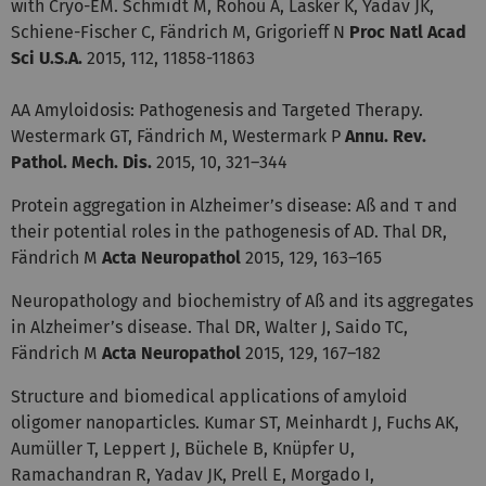
with Cryo-EM. Schmidt M, Rohou A, Lasker K, Yadav JK,
Schiene-Fischer C, Fändrich M, Grigorieff N
Proc Natl Acad
Sci U.S.A.
2015, 112, 11858-11863
AA Amyloidosis: Pathogenesis and Targeted Therapy.
Westermark GT, Fändrich M, Westermark P
Annu. Rev.
Pathol. Mech. Dis.
2015, 10, 321–344
Protein aggregation in Alzheimer’s disease: Aß and τ and
their potential roles in the pathogenesis of AD. Thal DR,
Fändrich M
Acta Neuropathol
2015, 129, 163–165
Neuropathology and biochemistry of Aß and its aggregates
in Alzheimer’s disease. Thal DR, Walter J, Saido TC,
Fändrich M
Acta Neuropathol
2015, 129, 167–182
Structure and biomedical applications of amyloid
oligomer nanoparticles. Kumar ST, Meinhardt J, Fuchs AK,
Aumüller T, Leppert J, Büchele B, Knüpfer U,
Ramachandran R, Yadav JK, Prell E, Morgado I,