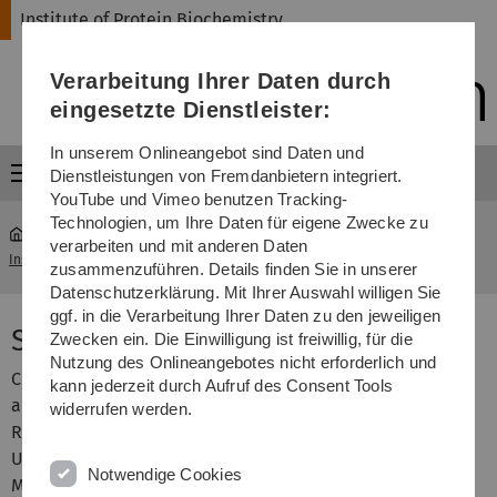
Direkt
Direkt
Direkt
Direkt
Direkt
Institute of Protein Biochemistry
zur
zum
zum
zur
zur
Hauptnavigation
Inhalt
Funktionsmenü
Fußleiste
Suche
Verarbeitung Ihrer Daten durch
(Sprache,
Drucken,
eingesetzte Dienstleister:
Social
Media)
In unserem Onlineangebot sind Daten und
Menü
Dienstleistungen von Fremdanbietern integriert.
YouTube und Vimeo benutzen Tracking-
Technologien, um Ihre Daten für eigene Zwecke zu
verarbeiten und mit anderen Daten
Institute of Protein Biochemistry
...
Selected Publications
zusammenzuführen. Details finden Sie in unserer
Datenschutzerklärung. Mit Ihrer Auswahl willigen Sie
ggf. in die Verarbeitung Ihrer Daten zu den jeweiligen
Selected Publications
Zwecken ein. Die Einwilligung ist freiwillig, für die
Nutzung des Onlineangebotes nicht erforderlich und
Cryo-EM reveals structural breaks in a patient-derived
kann jederzeit durch Aufruf des Consent Tools
amyloid fibril from systemic AL amyloidosis. Lynn
widerrufen werden.
Radamaker, Julian Baur, Stefanie Huhn, Christian Haupt,
Ute Hegenbart, Stefan Schönland, Akanksha Bansal,
Notwendige Cookies
Matthias Schmidt & Marcus Fändrich.
Nature Comm.
12,