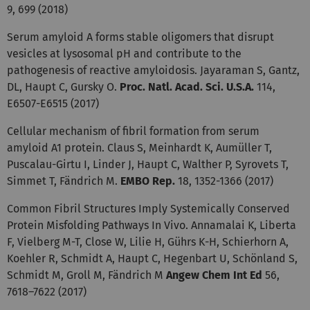
9, 699 (2018)
Serum amyloid A forms stable oligomers that disrupt
vesicles at lysosomal pH and contribute to the
pathogenesis of reactive amyloidosis. Jayaraman S, Gantz,
DL, Haupt C, Gursky O.
Proc. Natl. Acad. Sci. U.S.A.
114,
E6507-E6515 (2017)
Cellular mechanism of fibril formation from serum
amyloid A1 protein. Claus S, Meinhardt K, Aumüller T,
Puscalau-Girtu I, Linder J, Haupt C, Walther P, Syrovets T,
Simmet T, Fändrich M.
EMBO Rep.
18, 1352-1366 (2017)
Common Fibril Structures Imply Systemically Conserved
Protein Misfolding Pathways In Vivo. Annamalai K, Liberta
F, Vielberg M-T, Close W, Lilie H, Gührs K-H, Schierhorn A,
Koehler R, Schmidt A, Haupt C, Hegenbart U, Schönland S,
Schmidt M, Groll M, Fändrich M
Angew Chem Int Ed
56,
7618–7622 (2017)