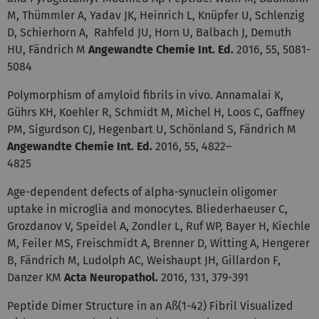
M, Thümmler A, Yadav JK, Heinrich L, Knüpfer U, Schlenzig
D, Schierhorn A, Rahfeld JU, Horn U, Balbach J, Demuth
HU, Fändrich M
Angewandte Chemie Int. Ed.
2016, 55, 5081-
5084
Polymorphism of amyloid fibrils in vivo. Annamalai K,
Gührs KH, Koehler R, Schmidt M, Michel H, Loos C, Gaffney
PM, Sigurdson CJ, Hegenbart U, Schönland S, Fändrich M
Angewandte Chemie Int. Ed.
2016, 55, 4822–
4825
Age-dependent defects of alpha-synuclein oligomer
uptake in microglia and monocytes. Bliederhaeuser C,
Grozdanov V, Speidel A, Zondler L, Ruf WP, Bayer H, Kiechle
M, Feiler MS, Freischmidt A, Brenner D, Witting A, Hengerer
B, Fändrich M, Ludolph AC, Weishaupt JH, Gillardon F,
Danzer KM
Acta Neuropathol.
2016, 131, 379-391
Peptide Dimer Structure in an Aß(1-42) Fibril Visualized