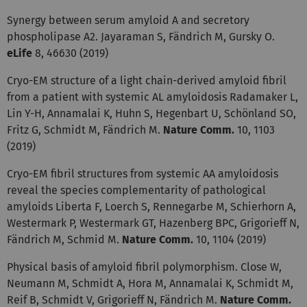
Synergy between serum amyloid A and secretory
phospholipase A2. Jayaraman S, Fändrich M, Gursky O.
eLife
8, 46630 (2019)
Cryo-EM structure of a light chain-derived amyloid fibril
from a patient with systemic AL amyloidosis Radamaker L,
Lin Y-H, Annamalai K, Huhn S, Hegenbart U, Schönland SO,
Fritz G, Schmidt M, Fändrich M.
Nature Comm.
10, 1103
(2019)
Cryo-EM fibril structures from systemic AA amyloidosis
reveal the species complementarity of pathological
amyloids Liberta F, Loerch S, Rennegarbe M, Schierhorn A,
Westermark P, Westermark GT, Hazenberg BPC, Grigorieff N,
Fändrich M, Schmid M.
Nature Comm.
10, 1104 (2019)
Physical basis of amyloid fibril polymorphism. Close W,
Neumann M, Schmidt A, Hora M, Annamalai K, Schmidt M,
Reif B, Schmidt V, Grigorieff N, Fändrich M.
Nature Comm.