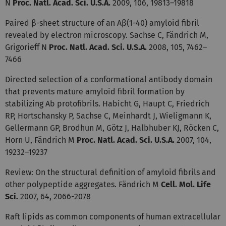
N
Proc.
Natl. Acad. Sci. U.S.A.
2009, 106, 19813–19818
Paired β-sheet structure of an Aβ(1-40) amyloid fibril
revealed by electron microscopy. Sachse C, Fändrich M,
Grigorieff N
Proc. Natl. Acad. Sci. U.S.A.
2008, 105, 7462–
7466
Directed selection of a conformational antibody domain
that prevents mature amyloid fibril formation by
stabilizing Ab protofibrils. Habicht G, Haupt C, Friedrich
RP, Hortschansky P, Sachse C, Meinhardt J, Wieligmann K,
Gellermann GP, Brodhun M, Götz J, Halbhuber KJ, Röcken C,
Horn U, Fändrich M
Proc.
Natl. Acad. Sci. U.S.A.
2007, 104,
19232–19237
Review: On the structural definition of amyloid fibrils and
other polypeptide aggregates. Fändrich M
Cell. Mol. Life
Sci.
2007, 64, 2066-2078
Raft lipids as common components of human extracellular