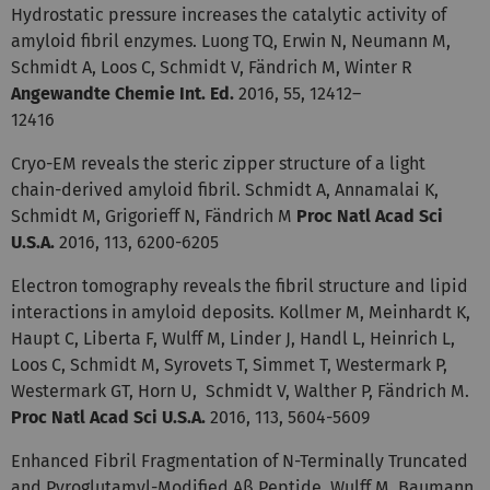
Hydrostatic pressure increases the catalytic activity of
amyloid fibril enzymes. Luong TQ, Erwin N, Neumann M,
Schmidt A, Loos C, Schmidt V, Fändrich M, Winter R
Angewandte Chemie Int. Ed.
2016, 55, 12412–
12416
Cryo-EM reveals the steric zipper structure of a light
chain-derived amyloid fibril. Schmidt A, Annamalai K,
Schmidt M, Grigorieff N, Fändrich M
Proc Natl Acad Sci
U.S.A.
2016, 113, 6200-6205
Electron tomography reveals the fibril structure and lipid
interactions in amyloid deposits. Kollmer M, Meinhardt K,
Haupt C, Liberta F, Wulff M, Linder J, Handl L, Heinrich L,
Loos C, Schmidt M, Syrovets T, Simmet T, Westermark P,
Westermark GT, Horn U, Schmidt V, Walther P, Fändrich M.
Proc Natl Acad Sci U.S.A.
2016, 113, 5604-5609
Enhanced Fibril Fragmentation of N-Terminally Truncated
and Pyroglutamyl-Modified Aβ Peptide. Wulff M, Baumann