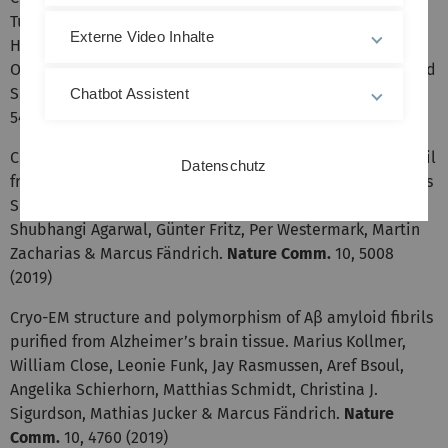
Tuomas P. J. Knowles, Hilal A. Lashuel, Ehud Gazit, Ian W.
Externe Video Inhalte
Hamley, Thomas P. Davis, Marcus Fändrich, Daniel Erik
Otzen, Matthew R. Chapman, Christopher M. Dobson, David
S. Eisenberg and Raffaele Mezzenga.
Chem. Soc.
Rev.
, 49,
Chatbot Assistent
5473-5509 (2020)
Cryo-EM structure of a transthyretin-derived amyloid fibril
Datenschutz
from a patient with hereditary ATTR amyloidosis. Matthias
Schmidt, Sebastian Wiese, Volkan Adak, Jonas Engler,
Shubhangi Agarwal, Günter Fritz, Per Westermark, Martin
Zacharias & Marcus Fändrich.
Nature Comm.
10, 5008
(2019)
Cryo-EM structure and polymorphism of Aβ amyloid fibrils
purified from Alzheimer’s brain tissue. Marius Kollmer,
William Close, Leonie Funk, Jay Rasmussen, Aref Bsoul,
Angelika Schierhorn, Matthias Schmidt, Christina J.
Sigurdson, Mathias Jucker & Marcus Fändrich.
Nature
Comm.
10, 4760 (2019)