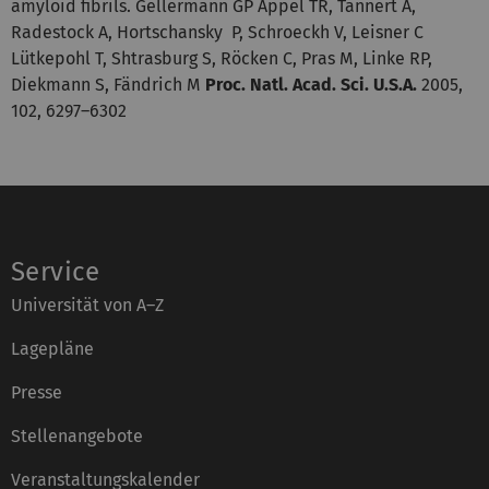
amyloid fibrils. Gellermann GP Appel TR, Tannert A,
Radestock A, Hortschansky P, Schroeckh V, Leisner C
Lütkepohl T, Shtrasburg S, Röcken C, Pras M, Linke RP,
Diekmann S, Fändrich M
Proc. Natl. Acad. Sci. U.S.A.
2005,
102, 6297–6302
Service
Universität von A–Z
Lagepläne
Presse
Stellenangebote
Veranstaltungskalender