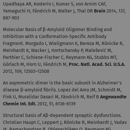
Upadhaya AR, Kosterin I, Kumar S, von Arnim CAF,
Yamaguchi H, Fändrich M, Walter J, Thal DR
Brain
2014, 137,
887-903
Molecular Basis of β-Amyloid Oligomer Binding and
Inhibition with a Conformation-Specific Antibody
Fragment. Morgado I, Wieligmann K, Bereza M, Rönicke R,
Meinhardt K, Wacker J, Hortschansky P, Malešević M,
Parthier C, Schiene-Fischer C, Reymann KG, Stubbs MT,
Görlach M, Horn U, Fändrich M,
Proc. Natl. Acad. Sci. U.S.A.
2012, 109, 12503–12508
An asymmetric dimer is the basic subunit in Alzheimer's
disease β-amyloid fibrils. Lopez del Amo JM, Schmidt M,
Fink U, Muralidar Dasari M, Fändrich M, Reif B
Angewandte
Chemie Int. Edt.
2012, 51, 6136-6139
Structural basis of Aβ-dependent synaptic dysfunctions.
Christian Haupt C, Leppert J, Rönicke R, Meinhardt J, Yadav
JK, Ramachandran R, Ohlenschläger O, Reymann KG,