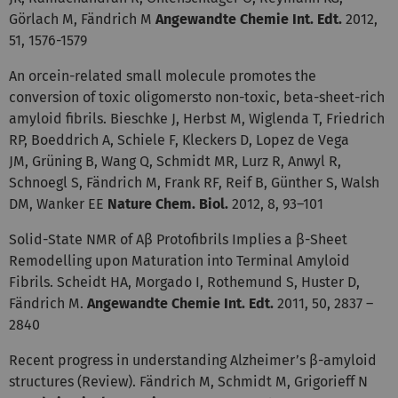
Görlach M, Fändrich M
Angewandte Chemie Int. Edt.
2012,
51, 1576-1579
An orcein-related small molecule promotes the
conversion of toxic oligomersto non-toxic, beta-sheet-rich
amyloid fibrils. Bieschke J, Herbst M, Wiglenda T, Friedrich
RP, Boeddrich A, Schiele F, Kleckers D, Lopez de Vega
JM, Grüning B, Wang Q, Schmidt MR, Lurz R, Anwyl R,
Schnoegl S, Fändrich M, Frank RF, Reif B, Günther S, Walsh
DM, Wanker EE
Nature Chem. Biol.
2012, 8, 93–101
Solid-State NMR of Aβ Protofibrils Implies a β-Sheet
Remodelling upon Maturation into Terminal Amyloid
Fibrils. Scheidt HA, Morgado I, Rothemund S, Huster D,
Fändrich M.
Angewandte Chemie Int. Edt.
2011, 50, 2837 –
2840
Recent progress in understanding Alzheimer’s β-amyloid
structures (Review). Fändrich M, Schmidt M, Grigorieff N