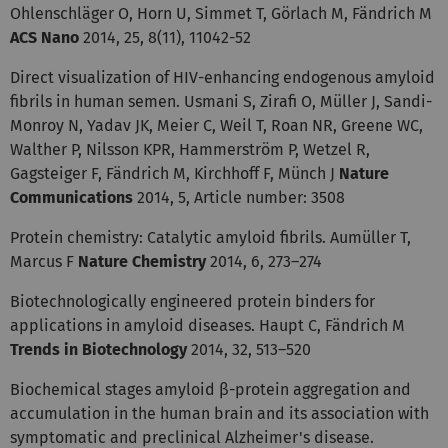
Ohlenschläger O, Horn U, Simmet T, Görlach M, Fändrich M
ACS Nano
2014, 25, 8(11), 11042-52
Direct visualization of HIV-enhancing endogenous amyloid
fibrils in human semen. Usmani S, Zirafi O, Müller J, Sandi-
Monroy N, Yadav JK, Meier C, Weil T, Roan NR, Greene WC,
Walther P, Nilsson KPR, Hammerström P, Wetzel R,
Gagsteiger F, Fändrich M, Kirchhoff F, Münch J
Nature
Communications
2014, 5, Article number: 3508
Protein chemistry: Catalytic amyloid fibrils. Aumüller T,
Marcus F
Nature Chemistry
2014, 6, 273–274
Biotechnologically engineered protein binders for
applications in amyloid diseases. Haupt C, Fändrich M
Trends in Biotechnology
2014, 32, 513–520
Biochemical stages amyloid β-protein aggregation and
accumulation in the human brain and its association with
symptomatic and preclinical Alzheimer's disease.