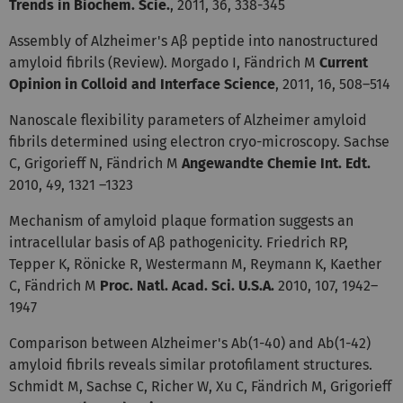
Trends in Biochem. Scie.
, 2011, 36, 338-345
Assembly of Alzheimer's Aβ peptide into nanostructured
amyloid fibrils (Review). Morgado I, Fändrich M
Current
Opinion in Colloid and Interface Science
, 2011, 16, 508–514
Nanoscale flexibility parameters of Alzheimer amyloid
fibrils determined using electron cryo-microscopy. Sachse
C, Grigorieff N, Fändrich M
Angewandte Chemie Int. Edt.
2010, 49, 1321 –1323
Mechanism of amyloid plaque formation suggests an
intracellular basis of Aβ pathogenicity. Friedrich RP,
Tepper K, Rönicke R, Westermann M, Reymann K, Kaether
C, Fändrich M
Proc.
Natl. Acad. Sci. U.S.A.
2010, 107, 1942–
1947
Comparison between Alzheimer's Ab(1-40) and Ab(1-42)
amyloid fibrils reveals similar protofilament structures.
Schmidt M, Sachse C, Richer W, Xu C, Fändrich M, Grigorieff