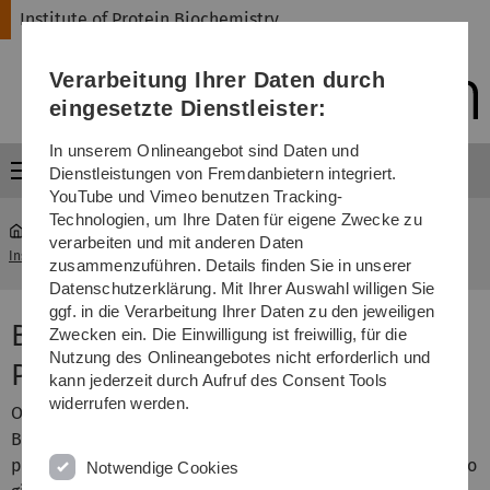
Direkt
Direkt
Direkt
Direkt
Direkt
Institute of Protein Biochemistry
zur
zum
zum
zur
zur
Hauptnavigation
Inhalt
Funktionsmenü
Fußleiste
Suche
Verarbeitung Ihrer Daten durch
(Sprache,
Drucken,
eingesetzte Dienstleister:
Social
Media)
In unserem Onlineangebot sind Daten und
Menü
Dienstleistungen von Fremdanbietern integriert.
YouTube und Vimeo benutzen Tracking-
Technologien, um Ihre Daten für eigene Zwecke zu
verarbeiten und mit anderen Daten
Institute of Protein Biochemistry
...
Bachelor or Master Thesis
zusammenzuführen. Details finden Sie in unserer
Datenschutzerklärung. Mit Ihrer Auswahl willigen Sie
ggf. in die Verarbeitung Ihrer Daten zu den jeweiligen
Bachelor or Master Thesis
Zwecken ein. Die Einwilligung ist freiwillig, für die
Nutzung des Onlineangebotes nicht erforderlich und
Projects
kann jederzeit durch Aufruf des Consent Tools
widerrufen werden.
Our institute supervises a considerable number of
Bachelor and Master students within their final year
projects. It is our aim to provide a good supervision and to
Notwendige Cookies