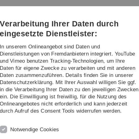
Direkt
Direkt
Direkt
Direkt
Direkt
zur
zum
zum
zur
zur
Hauptnavigation
Inhalt
Funktionsmenü
Fußleiste
Suche
Verarbeitung Ihrer Daten durch
(Sprache,
Drucken,
eingesetzte Dienstleister:
Social
Media)
In unserem Onlineangebot sind Daten und
Institut
Lehre
Dienstleistungen von Fremdanbietern integriert. YouTube
und Vimeo benutzen Tracking-Technologien, um Ihre
Daten für eigene Zwecke zu verarbeiten und mit anderen
FOR 5065 (ELSICS)
Meetings
First ELSICS Conference
Daten zusammenzuführen. Details finden Sie in unserer
Datenschutzerklärung. Mit Ihrer Auswahl willigen Sie ggf.
in die Verarbeitung Ihrer Daten zu den jeweiligen Zwecken
ein. Die Einwilligung ist freiwillig, für die Nutzung des
Onlineangebotes nicht erforderlich und kann jederzeit
durch Aufruf des Consent Tools widerrufen werden.
Notwendige Cookies