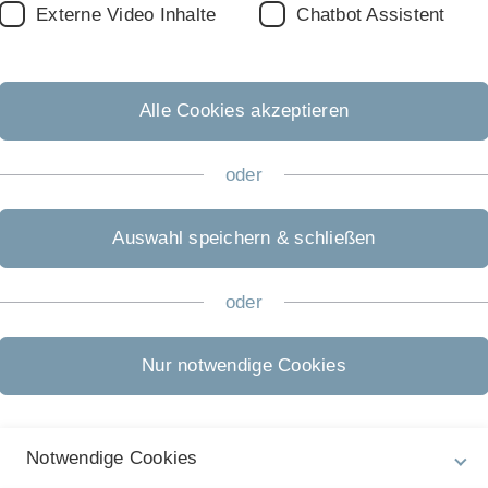
kshop
Externe Video Inhalte
Chatbot Assistent
German)
Alle Cookies akzeptieren
oder
Auswahl speichern & schließen
oder
Rechtliche Hinweise
In
ht
Impressum
Pr
Nur notwendige Cookies
Zu
Datenschutz
01
Barrierefreiheit
Notwendige Cookies
Gebärdensprache