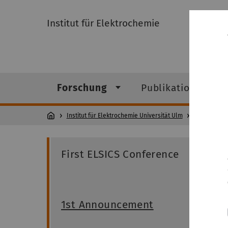
Institut für Elektrochemie
Forschung
Publikationen
Institut für Elektrochemie Universität Ulm
Forschung
First ELSICS Conference
1st Announcement