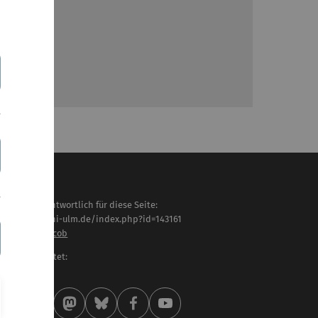
haltlich verantwortlich für diese Seite:
tps://www.uni-ulm.de/index.php?id=143161
of. Dr. Timo Jacob
letzt bearbeitet:
 . Juli 2026